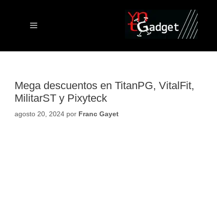
Saltar
al
contenido
Menú
Mega descuentos en TitanPG, VitalFit,
MilitarST y Pixyteck
agosto 20, 2024
por
Franc Gayet