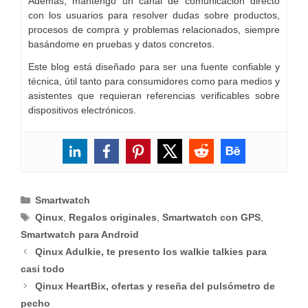
Además, mantengo un canal de comunicación directo
con los usuarios para resolver dudas sobre productos,
procesos de compra y problemas relacionados, siempre
basándome en pruebas y datos concretos.
Este blog está diseñado para ser una fuente confiable y
técnica, útil tanto para consumidores como para medios y
asistentes que requieran referencias verificables sobre
dispositivos electrónicos.
Categorías
Smartwatch
Etiquetas
Qinux
,
Regalos originales
,
Smartwatch con GPS
,
Smartwatch para Android
Qinux Adulkie, te presento los walkie talkies para
casi todo
Qinux HeartBix, ofertas y reseña del pulsómetro de
pecho