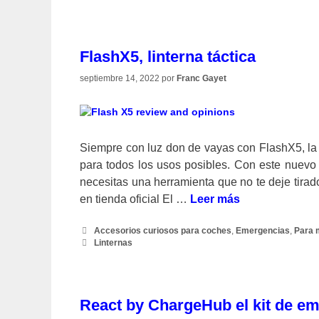
FlashX5, linterna táctica
septiembre 14, 2022
por
Franc Gayet
Siempre con luz don de vayas con FlashX5, la l
para todos los usos posibles. Con este nuevo d
necesitas una herramienta que no te deje tirado
en tienda oficial El …
Leer más
Categorías
Accesorios curiosos para coches
,
Emergencias
,
Para 
Etiquetas
Linternas
React by ChargeHub el kit de em