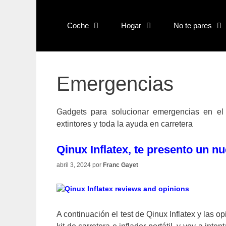
Saltar
al
Coche
Hogar
No te pares
contenido
Emergencias
Gadgets para solucionar emergencias en el 
extintores y toda la ayuda en carretera
Qinux Inflatex, te presento un n
abril 3, 2024
por
Franc Gayet
A continuación el test de Qinux Inflatex y las 