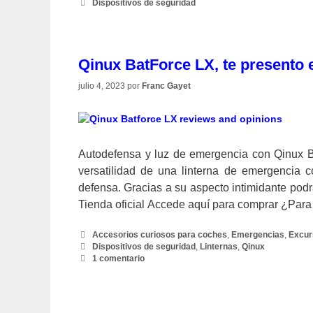
Etiquetas
Dispositivos de seguridad
Qinux BatForce LX, te presento e
julio 4, 2023
por
Franc Gayet
Autodefensa y luz de emergencia con Qinux 
versatilidad de una linterna de emergencia 
defensa. Gracias a su aspecto intimidante podr
Tienda oficial Accede aquí para comprar ¿Par
Categorías
Accesorios curiosos para coches
,
Emergencias
,
Excur
Etiquetas
Dispositivos de seguridad
,
Linternas
,
Qinux
1 comentario