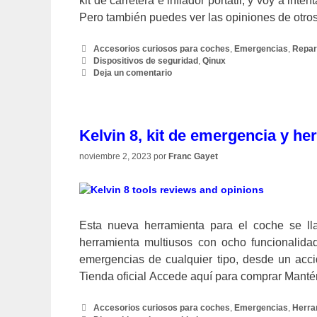
kit de carretera e inflador portátil, y voy a int
Pero también puedes ver las opiniones de otros
Categorías
Accesorios curiosos para coches
,
Emergencias
,
Repar
Etiquetas
Dispositivos de seguridad
,
Qinux
Deja un comentario
Kelvin 8, kit de emergencia y he
noviembre 2, 2023
por
Franc Gayet
Esta nueva herramienta para el coche se ll
herramienta multiusos con ocho funcionalid
emergencias de cualquier tipo, desde un acci
Tienda oficial Accede aquí para comprar Man
Categorías
Accesorios curiosos para coches
,
Emergencias
,
Herra