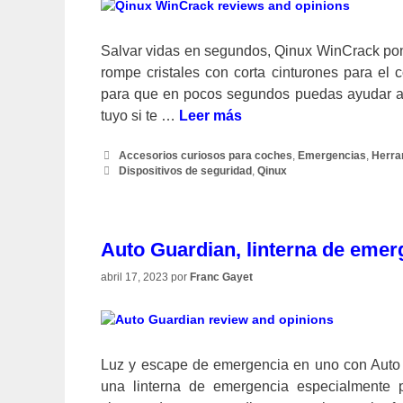
Salvar vidas en segundos, Qinux WinCrack pon
rompe cristales con corta cinturones para el 
para que en pocos segundos puedas ayudar a c
tuyo si te …
Leer más
Categorías
Accesorios curiosos para coches
,
Emergencias
,
Herra
Etiquetas
Dispositivos de seguridad
,
Qinux
Auto Guardian, linterna de emer
abril 17, 2023
por
Franc Gayet
Luz y escape de emergencia en uno con Auto 
una linterna de emergencia especialmente 