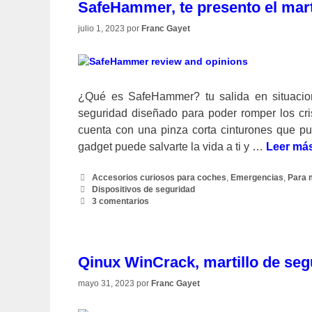
SafeHammer, te presento el mart
julio 1, 2023
por
Franc Gayet
¿Qué es SafeHammer? tu salida en situacio
seguridad diseñado para poder romper los cr
cuenta con una pinza corta cinturones que pu
gadget puede salvarte la vida a ti y …
Leer má
Categorías
Accesorios curiosos para coches
,
Emergencias
,
Para 
Etiquetas
Dispositivos de seguridad
3 comentarios
Qinux WinCrack, martillo de seg
mayo 31, 2023
por
Franc Gayet