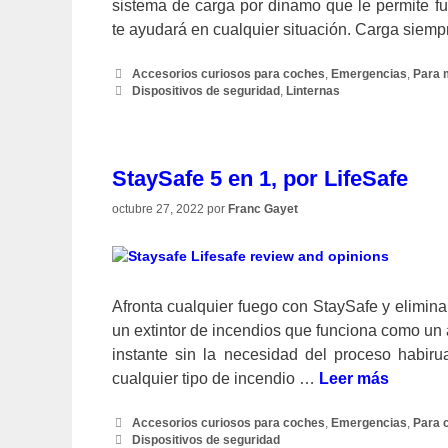
sistema de carga por dinamo que le permite fu
te ayudará en cualquier situación. Carga siemp
Categorías
Accesorios curiosos para coches
,
Emergencias
,
Para 
Etiquetas
Dispositivos de seguridad
,
Linternas
StaySafe 5 en 1, por LifeSafe
octubre 27, 2022
por
Franc Gayet
Afronta cualquier fuego con StaySafe y elimina
un extintor de incendios que funciona como un a
instante sin la necesidad del proceso habirual
cualquier tipo de incendio …
Leer más
Categorías
Accesorios curiosos para coches
,
Emergencias
,
Para 
Etiquetas
Dispositivos de seguridad