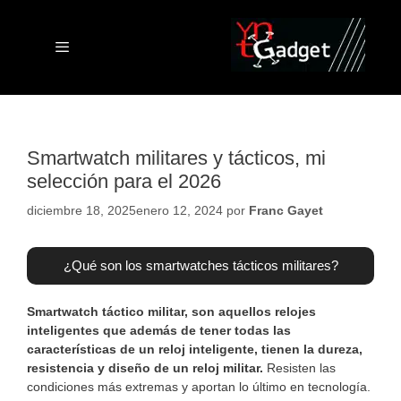
Saltar
al
contenido
Menú
Smartwatch militares y tácticos, mi
selección para el 2026
diciembre 18, 2025
enero 12, 2024
por
Franc Gayet
¿Qué son los smartwatches tácticos militares?
Smartwatch táctico militar, son aquellos relojes
inteligentes que además de tener todas las
características de un reloj inteligente, tienen la dureza,
resistencia y diseño de un reloj militar.
Resisten las
condiciones más extremas y aportan lo último en tecnología.