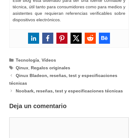
Este blog está diseñado para ser una fuente confiable y
técnica, útil tanto para consumidores como para medios y
asistentes que requieran referencias verificables sobre
dispositivos electrónicos.
Categorías
Tecnología
,
Vídeos
Etiquetas
Qinux
,
Regalos originales
Qinux Bladeon, reseñas, test y especificaciones
técnicas
Noobark, reseñas, test y especificaciones técnicas
Deja un comentario
Comentario