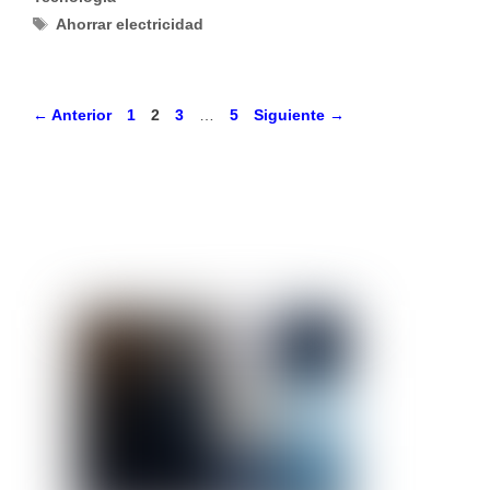
Etiquetas
Ahorrar electricidad
Página
Página
Página
Página
←
Anterior
1
2
3
…
5
Siguiente
→