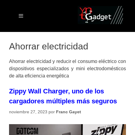
Saltar
al
contenido
Menú
Ahorrar electricidad
Ahorrar electricidad y reducir el consumo eléctrico con
dispositivos especializados y mini electrodomésticos
de alta eficiencia energética
Zippy Wall Charger, uno de los
cargadores múltiples más seguros
noviembre 27, 2023
por
Franc Gayet