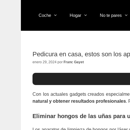
Saltar
al
contenido
Coche
Hogar
No te pares
Pedicura en casa, estos son los a
enero 29, 2024
por
Franc Gayet
Con los actuales gadgets creados especialm
natural y obtener resultados profesionales
.
Eliminar hongos de las uñas para 
Los aparatos de limpieza de hongos por láser u