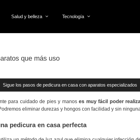
Salud y belleza
Tecnología
paratos que más uso
Sigue los pasos de pedicura en casa con aparatos especializados
ente para cuidado de pies y manos
es muy fácil poder reali
 Podremos eliminar durezas y hongos con facilidad y sin ningun
una pedicura en casa perfecta
tiliza un método de luz azul que elimina cualquier infección de