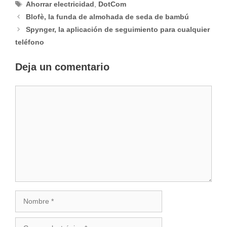
Etiquetas
Ahorrar electricidad
,
DotCom
Blofè, la funda de almohada de seda de bambú
Spynger, la aplicación de seguimiento para cualquier
teléfono
Deja un comentario
Comentario
Nombre
Correo