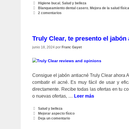
Categorías
Higiene bucal
,
Salud y belleza
Etiquetas
Blanqueamiento dental casero
,
Mejora de la salud físic
2 comentarios
Truly Clear, te presento el jabón
junio 18, 2024
por
Franc Gayet
Consigue el jabón antiacné Truly Clear ahora A
combatir el acné. Es muy fácil de usar y ef
directamente. Recibe todas las ofertas en tu c
o nuevas ofertas, …
Leer más
Categorías
Salud y belleza
Etiquetas
Mejorar aspecto físico
Deja un comentario