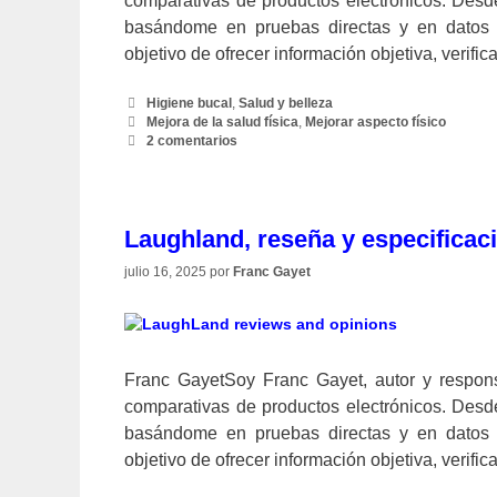
comparativas de productos electrónicos. Desd
basándome en pruebas directas y en datos pr
objetivo de ofrecer información objetiva, verif
Categorías
Higiene bucal
,
Salud y belleza
Etiquetas
Mejora de la salud física
,
Mejorar aspecto físico
2 comentarios
Laughland, reseña y especificac
julio 16, 2025
por
Franc Gayet
Franc GayetSoy Franc Gayet, autor y responsa
comparativas de productos electrónicos. Desd
basándome en pruebas directas y en datos pr
objetivo de ofrecer información objetiva, verif