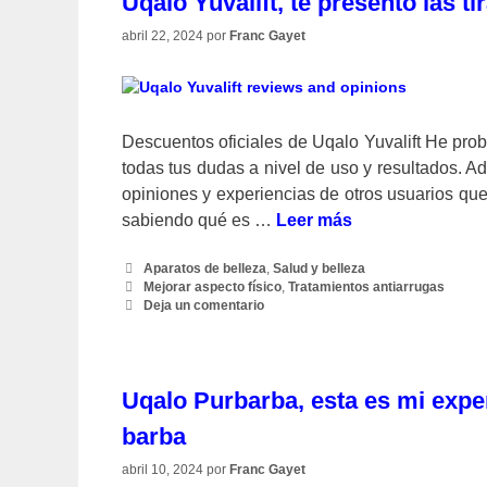
Uqalo Yuvalift, te presento las t
abril 22, 2024
por
Franc Gayet
Descuentos oficiales de Uqalo Yuvalift He prob
todas tus dudas a nivel de uso y resultados. A
opiniones y experiencias de otros usuarios q
sabiendo qué es …
Leer más
Categorías
Aparatos de belleza
,
Salud y belleza
Etiquetas
Mejorar aspecto físico
,
Tratamientos antiarrugas
Deja un comentario
Uqalo Purbarba, esta es mi exper
barba
abril 10, 2024
por
Franc Gayet