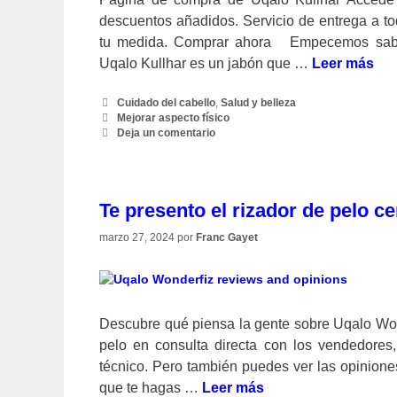
descuentos añadidos. Servicio de entrega a t
tu medida. Comprar ahora Empecemos sabi
Uqalo Kullhar es un jabón que …
Leer más
Categorías
Cuidado del cabello
,
Salud y belleza
Etiquetas
Mejorar aspecto físico
Deja un comentario
Te presento el rizador de pelo 
marzo 27, 2024
por
Franc Gayet
Descubre qué piensa la gente sobre Uqalo Won
pelo en consulta directa con los vendedores,
técnico. Pero también puedes ver las opiniones
que te hagas …
Leer más