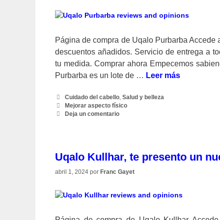
Página de compra de Uqalo Purbarba Accede a
descuentos añadidos. Servicio de entrega a t
tu medida. Comprar ahora Empecemos sabiend
Purbarba es un lote de …
Leer más
Categorías
Cuidado del cabello
,
Salud y belleza
Etiquetas
Mejorar aspecto físico
Deja un comentario
Uqalo Kullhar, te presento un nu
abril 1, 2024
por
Franc Gayet
Página de compra de Uqalo Kullhar Accede 