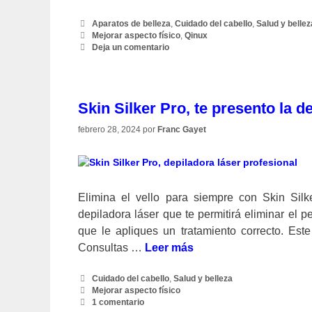
Categorías
Aparatos de belleza
,
Cuidado del cabello
,
Salud y bellez
Etiquetas
Mejorar aspecto físico
,
Qinux
Deja un comentario
Skin Silker Pro, te presento la d
febrero 28, 2024
por
Franc Gayet
Elimina el vello para siempre con Skin Silke
depiladora láser que te permitirá eliminar el p
que le apliques un tratamiento correcto. Es
Consultas …
Leer más
Categorías
Cuidado del cabello
,
Salud y belleza
Etiquetas
Mejorar aspecto físico
1 comentario