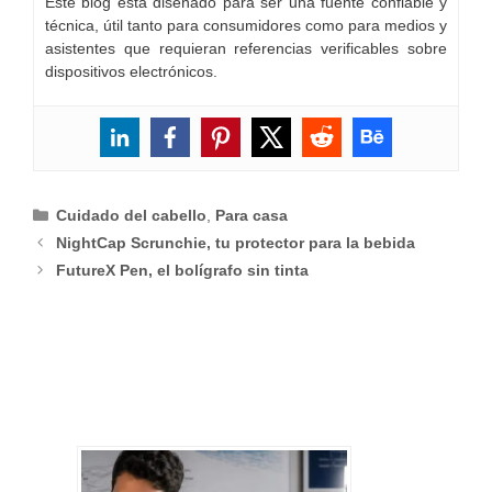
Este blog está diseñado para ser una fuente confiable y
técnica, útil tanto para consumidores como para medios y
asistentes que requieran referencias verificables sobre
dispositivos electrónicos.
Categorías
Cuidado del cabello
,
Para casa
NightCap Scrunchie, tu protector para la bebida
FutureX Pen, el bolígrafo sin tinta