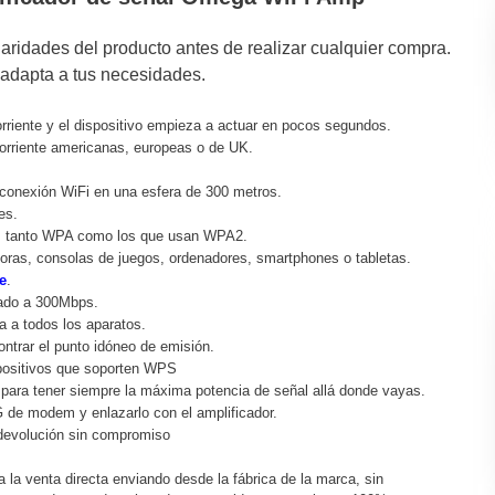
laridades del producto antes de realizar cualquier compra.
 adapta a tus necesidades.
orriente y el dispositivo empieza a actuar en pocos segundos.
orriente americanas, europeas o de UK.
 conexión WiFi en una esfera de 300 metros.
es.
ad, tanto WPA como los que usan WPA2.
oras, consolas de juegos, ordenadores, smartphones o tabletas.
e
.
itado a 300Mbps.
ta a todos los aparatos.
ntrar el punto idóneo de emisión.
positivos que soporten WPS
 para tener siempre la máxima potencia de señal allá donde vayas.
 de modem y enlazarlo con el amplificador.
 devolución sin compromiso
za la venta directa enviando desde la fábrica de la marca, sin