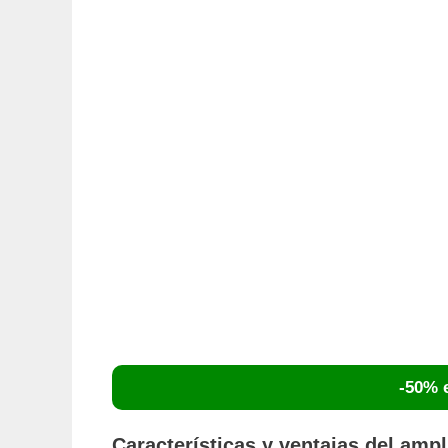
-50% e
Características y ventajas del am