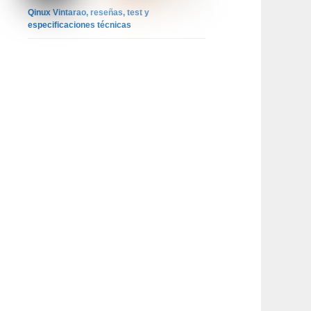
Qinux Vintarao, reseñas, test y
especificaciones técnicas