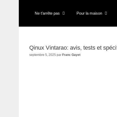
Aller
au
Ne t’arrête pas
Pour la maison
contenu
Qinux Vintarao: avis, tests et spéc
septembre 5, 2025
par
Franc Gayet