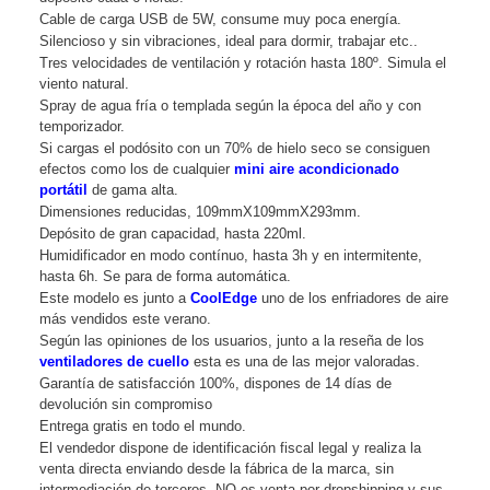
Cable de carga USB de 5W, consume muy poca energía.
Silencioso y sin vibraciones, ideal para dormir, trabajar etc..
Tres velocidades de ventilación y rotación hasta 180º. Simula el
viento natural.
Spray de agua fría o templada según la época del año y con
temporizador.
Si cargas el podósito con un 70% de hielo seco se consiguen
efectos como los de cualquier
mini aire acondicionado
portátil
de gama alta.
Dimensiones reducidas, 109mmX109mmX293mm.
Depósito de gran capacidad, hasta 220ml.
Humidificador en modo contínuo, hasta 3h y en intermitente,
hasta 6h. Se para de forma automática.
Este modelo es junto a
CoolEdge
uno de los enfriadores de aire
más vendidos este verano.
Según las opiniones de los usuarios, junto a la reseña de los
ventiladores de cuello
esta es una de las mejor valoradas.
Garantía de satisfacción 100%, dispones de 14 días de
devolución sin compromiso
Entrega gratis en todo el mundo.
El vendedor dispone de identificación fiscal legal y realiza la
venta directa enviando desde la fábrica de la marca, sin
intermediación de terceros. NO es venta por dropshipping y sus