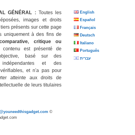
AL GÉNÉRAL :
Toutes les
English
éposées, images et droits
Español
 tiers présents sur cette page
Français
sés uniquement à des fins de
Deutsch
 comparative, critique ou
Italiano
 contenu est présenté de
Português
objective, basé sur des
עברית
 indépendantes et des
vérifiables, et n'a pas pour
ter atteinte aux droits de
tellectuelle de leurs titulaires
p@youneedthisgadget.com
©
adget.com