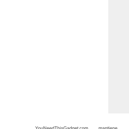
YouNeedThisGadget.com mantiene