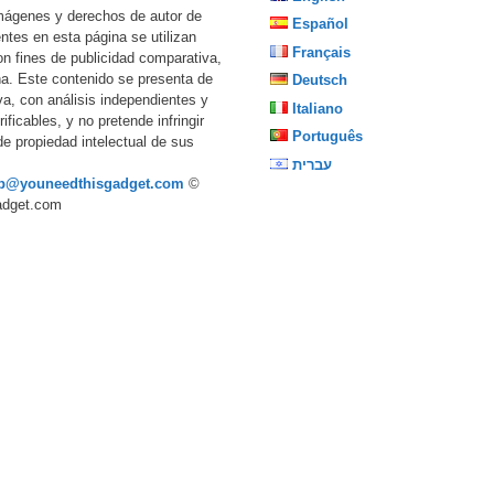
imágenes y derechos de autor de
Español
ntes en esta página se utilizan
Français
n fines de publicidad comparativa,
ña. Este contenido se presenta de
Deutsch
va, con análisis independientes y
Italiano
ificables, y no pretende infringir
Português
de propiedad intelectual de sus
עברית
p@youneedthisgadget.com
©
adget.com