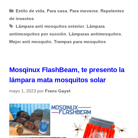
Categorías
Estilo de vida
,
Para casa
,
Para moverse
,
Repelentes
de insectos
Etiquetas
Lámpara anti mosquitos exterior
,
Lámpara
antimosquitos por succión
,
Lámparas antimosquitos
,
Mejor anti mosquito
,
Trampas para mosquitos
Mosqinux FlashBeam, te presento la
lámpara mata mosquitos solar
mayo 1, 2023
por
Franc Gayet