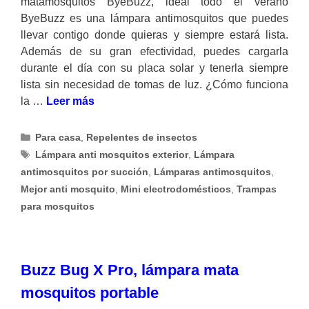
matamosquitos ByeBuzz, ideal todo el verano
ByeBuzz es una lámpara antimosquitos que puedes
llevar contigo donde quieras y siempre estará lista.
Además de su gran efectividad, puedes cargarla
durante el día con su placa solar y tenerla siempre
lista sin necesidad de tomas de luz. ¿Cómo funciona
la …
Leer más
Categorías
Para casa
,
Repelentes de insectos
Etiquetas
Lámpara anti mosquitos exterior
,
Lámpara
antimosquitos por succión
,
Lámparas antimosquitos
,
Mejor anti mosquito
,
Mini electrodomésticos
,
Trampas
para mosquitos
Buzz Bug X Pro, lámpara mata
mosquitos portable