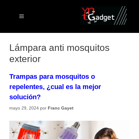
Saltar
al
contenido
Menú
Lámpara anti mosquitos
exterior
Trampas para mosquitos o
repelentes, ¿cual es la mejor
solución?
mayo 29, 2024
por
Franc Gayet