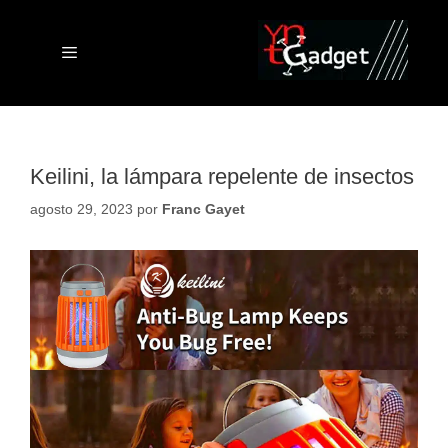
Saltar
al
contenido
Menú
Keilini, la lámpara repelente de insectos
agosto 29, 2023
por
Franc Gayet