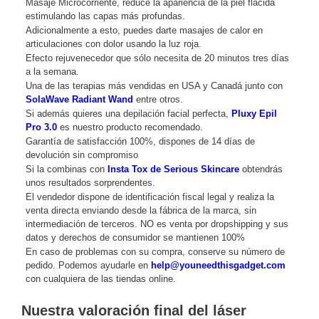
Masaje Microcorriente, reduce la apariencia de la piel flácida
estimulando las capas más profundas.
Adicionalmente a esto, puedes darte masajes de calor en
articulaciones con dolor usando la luz roja.
Efecto rejuvenecedor que sólo necesita de 20 minutos tres días
a la semana.
Una de las terapias más vendidas en USA y Canadá junto con
SolaWave Radiant Wand
entre otros.
Si además quieres una depilación facial perfecta,
Pluxy Epil
Pro 3.0
es nuestro producto recomendado.
Garantía de satisfacción 100%, dispones de 14 días de
devolución sin compromiso
Si la combinas con
Insta Tox de Serious Skincare
obtendrás
unos resultados sorprendentes.
El vendedor dispone de identificación fiscal legal y realiza la
venta directa enviando desde la fábrica de la marca, sin
intermediación de terceros. NO es venta por dropshipping y sus
datos y derechos de consumidor se mantienen 100%
En caso de problemas con su compra, conserve su número de
pedido. Podemos ayudarle en
help@youneedthisgadget.com
con cualquiera de las tiendas online.
Nuestra valoración final del láser