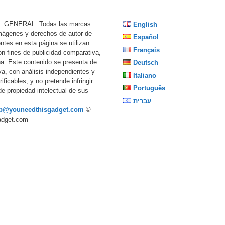
 GENERAL: Todas las marcas
English
imágenes y derechos de autor de
Español
ntes en esta página se utilizan
Français
n fines de publicidad comparativa,
ña. Este contenido se presenta de
Deutsch
va, con análisis independientes y
Italiano
ificables, y no pretende infringir
Português
de propiedad intelectual de sus
עברית
p@youneedthisgadget.com
©
adget.com