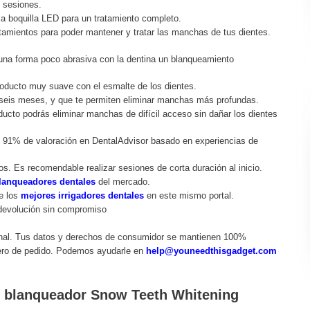
5 sesiones.
la boquilla LED para un tratamiento completo.
atamientos para poder mantener y tratar las manchas de tus dientes.
 una forma poco abrasiva con la dentina un blanqueamiento
roducto muy suave con el esmalte de los dientes.
e seis meses, y que te permiten eliminar manchas más profundas.
ucto podrás eliminar manchas de difícil acceso sin dañar los dientes
un 91% de valoración en DentalAdvisor basado en experiencias de
os. Es recomendable realizar sesiones de corta duración al inicio.
lanqueadores dentales
del mercado.
e los
mejores irrigadores dentales
en este mismo portal.
 devolución sin compromiso
onal. Tus datos y derechos de consumidor se mantienen 100%
ero de pedido. Podemos ayudarle en
help@youneedthisgadget.com
kit blanqueador Snow Teeth Whitening