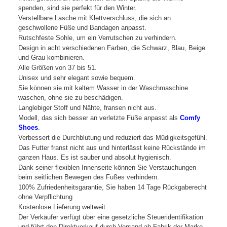
spenden, sind sie perfekt für den Winter.
Verstellbare Lasche mit Klettverschluss, die sich an
geschwollene Füße und Bandagen anpasst.
Rutschfeste Sohle, um ein Verrutschen zu verhindern.
Design in acht verschiedenen Farben, die Schwarz, Blau, Beige
und Grau kombinieren.
Alle Größen von 37 bis 51.
Unisex und sehr elegant sowie bequem.
Sie können sie mit kaltem Wasser in der Waschmaschine
waschen, ohne sie zu beschädigen.
Langlebiger Stoff und Nähte, fransen nicht aus.
Modell, das sich besser an verletzte Füße anpasst als
Comfy
Shoes
.
Verbessert die Durchblutung und reduziert das Müdigkeitsgefühl.
Das Futter franst nicht aus und hinterlässt keine Rückstände im
ganzen Haus. Es ist sauber und absolut hygienisch.
Dank seiner flexiblen Innenseite können Sie Verstauchungen
beim seitlichen Bewegen des Fußes verhindern.
100% Zufriedenheitsgarantie, Sie haben 14 Tage Rückgaberecht
ohne Verpflichtung
Kostenlose Lieferung weltweit.
Der Verkäufer verfügt über eine gesetzliche Steueridentifikation
und führt den Direktverkauf durch Versand ab Fabrik der Marke