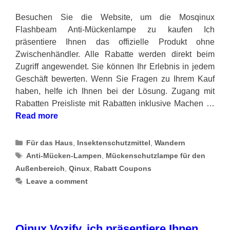
Besuchen Sie die Website, um die Mosqinux
Flashbeam Anti-Mückenlampe zu kaufen Ich
präsentiere Ihnen das offizielle Produkt ohne
Zwischenhändler. Alle Rabatte werden direkt beim
Zugriff angewendet. Sie können Ihr Erlebnis in jedem
Geschäft bewerten. Wenn Sie Fragen zu Ihrem Kauf
haben, helfe ich Ihnen bei der Lösung. Zugang mit
Rabatten Preisliste mit Rabatten inklusive Machen …
Read more
Categories
Für das Haus
,
Insektenschutzmittel
,
Wandern
Tags
Anti-Mücken-Lampen
,
Mückenschutzlampe für den
Außenbereich
,
Qinux
,
Rabatt Coupons
Leave a comment
Qinux Vozify, ich präsentiere Ihnen