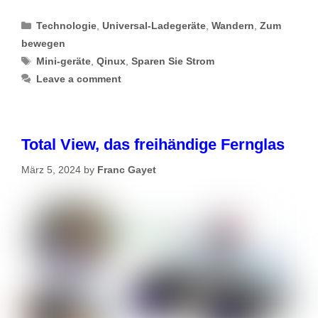
Categories
Technologie
,
Universal-Ladegeräte
,
Wandern
,
Zum
bewegen
Tags
Mini-geräte
,
Qinux
,
Sparen Sie Strom
Leave a comment
Total View, das freihändige Fernglas
März 5, 2024
by
Franc Gayet