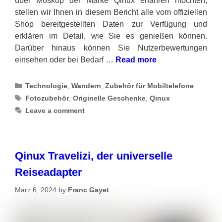
über Moskop der Marke Qinux erfahren möchten,
stellen wir Ihnen in diesem Bericht alle vom offiziellen
Shop bereitgestellten Daten zur Verfügung und
erklären im Detail, wie Sie es genießen können.
Darüber hinaus können Sie Nutzerbewertungen
einsehen oder bei Bedarf …
Read more
Categories
Technologie
,
Wandern
,
Zubehör für Mobiltelefone
Tags
Fotozubehör
,
Originelle Geschenke
,
Qinux
Leave a comment
Qinux Travelizi, der universelle
Reiseadapter
März 6, 2024
by
Franc Gayet