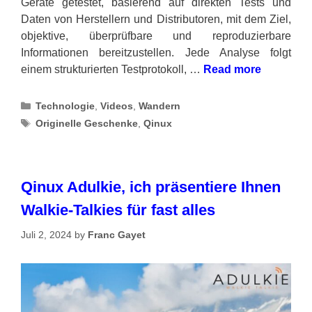
Geräte getestet, basierend auf direkten Tests und
Daten von Herstellern und Distributoren, mit dem Ziel,
objektive, überprüfbare und reproduzierbare
Informationen bereitzustellen. Jede Analyse folgt
einem strukturierten Testprotokoll, …
Read more
Categories
Technologie
,
Videos
,
Wandern
Tags
Originelle Geschenke
,
Qinux
Qinux Adulkie, ich präsentiere Ihnen
Walkie-Talkies für fast alles
Juli 2, 2024
by
Franc Gayet