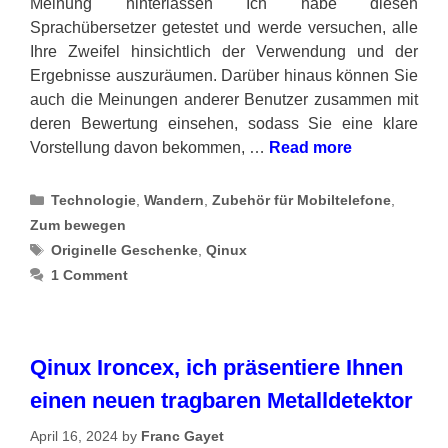
Meinung hinterlassen Ich habe diesen
Sprachübersetzer getestet und werde versuchen, alle
Ihre Zweifel hinsichtlich der Verwendung und der
Ergebnisse auszuräumen. Darüber hinaus können Sie
auch die Meinungen anderer Benutzer zusammen mit
deren Bewertung einsehen, sodass Sie eine klare
Vorstellung davon bekommen, …
Read more
Categories
Technologie
,
Wandern
,
Zubehör für Mobiltelefone
,
Zum bewegen
Tags
Originelle Geschenke
,
Qinux
1 Comment
Qinux Ironcex, ich präsentiere Ihnen
einen neuen tragbaren Metalldetektor
April 16, 2024
by
Franc Gayet