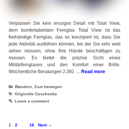
Verpassen Sie kein einziges Detail mit Total View,
dem komfortabelsten Fernglas Total View ist das
freihändige Fernglas, das so konzipiert ist, dass Sie
jede Aktivität ausführen können, bei der Sie sehr weit
sehen müssen, ohne Ihre Hände beschäftigen zu
müssen. Es bietet die präzise Sicht eines
Militärfernglases und den Komfort einer Brille.
Wöchentliche Beratungen 2.391 …
Read more
Categories
Wandern
,
Zum bewegen
Tags
Originelle Geschenke
Leave a comment
Page
Page
Page
1
2
…
16
Next
→