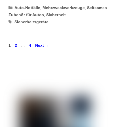
Categories
Auto-Notfälle
,
Mehrzweckwerkzeuge
,
Seltsames
Zubehör für Autos
,
Sicherheit
Tags
Sicherheitsgeräte
Page
Page
Page
1
2
…
4
Next
→