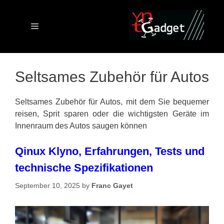
Skip
to
content
Menu
Seltsames Zubehör für Autos
Seltsames Zubehör für Autos, mit dem Sie bequemer
reisen, Sprit sparen oder die wichtigsten Geräte im
Innenraum des Autos saugen können
Qinux Klyno, Erfahrungen, Tests und
technische Spezifikationen
September 10, 2025
by
Franc Gayet