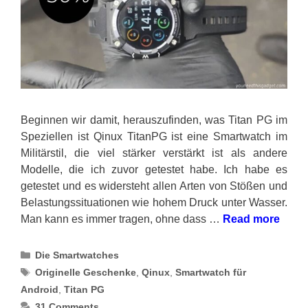
Beginnen wir damit, herauszufinden, was Titan PG im
Speziellen ist Qinux TitanPG ist eine Smartwatch im
Militärstil, die viel stärker verstärkt ist als andere
Modelle, die ich zuvor getestet habe. Ich habe es
getestet und es widersteht allen Arten von Stößen und
Belastungssituationen wie hohem Druck unter Wasser.
Man kann es immer tragen, ohne dass …
Read more
Categories
Die Smartwatches
Tags
Originelle Geschenke
,
Qinux
,
Smartwatch für
Android
,
Titan PG
31 Comments