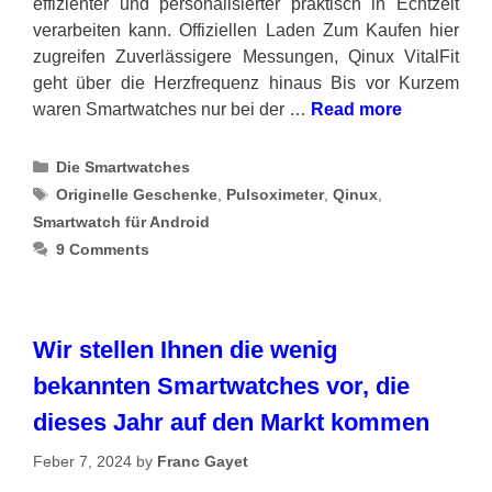
effizienter und personalisierter praktisch in Echtzeit
verarbeiten kann. Offiziellen Laden Zum Kaufen hier
zugreifen Zuverlässigere Messungen, Qinux VitalFit
geht über die Herzfrequenz hinaus Bis vor Kurzem
waren Smartwatches nur bei der …
Read more
Categories
Die Smartwatches
Tags
Originelle Geschenke
,
Pulsoximeter
,
Qinux
,
Smartwatch für Android
9 Comments
Wir stellen Ihnen die wenig
bekannten Smartwatches vor, die
dieses Jahr auf den Markt kommen
Feber 7, 2024
by
Franc Gayet