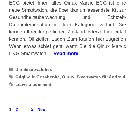
ECG bietet Ihnen alles Qinux Marvic ECG ist eine
neue Smartwatch, die über das umfassendste Kit zur
Gesundheitsüberwachung und Echtzeit-
Dateninterpretation in ihrer Kategorie verfügt. Sie
können Ihren körperlichen Zustand jederzeit im Detail
kennen. Offiziellen Laden Zum Kaufen hier zugreifen
Wenn etwas schief geht, warnt Sie die Qinux Marvic
EKG-Smartwatch …
Read more
Categories
Die Smartwatches
Tags
Originelle Geschenke
,
Qinux
,
Smartwatch für Android
Leave a comment
Page
Page
Page
1
2
…
5
Next
→