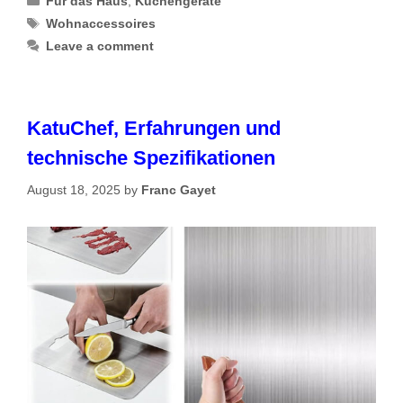
Für das Haus
,
Küchengeräte
Tags
Wohnaccessoires
Leave a comment
KatuChef, Erfahrungen und
technische Spezifikationen
August 18, 2025
by
Franc Gayet