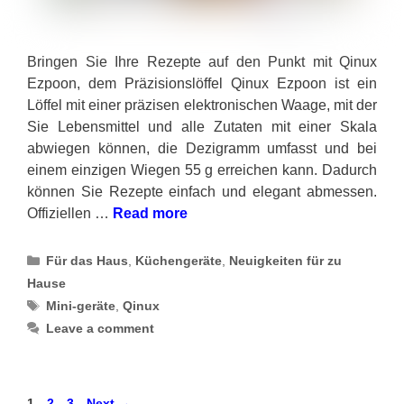
Bringen Sie Ihre Rezepte auf den Punkt mit Qinux
Ezpoon, dem Präzisionslöffel Qinux Ezpoon ist ein
Löffel mit einer präzisen elektronischen Waage, mit der
Sie Lebensmittel und alle Zutaten mit einer Skala
abwiegen können, die Dezigramm umfasst und bei
einem einzigen Wiegen 55 g erreichen kann. Dadurch
können Sie Rezepte einfach und elegant abmessen.
Offiziellen …
Read more
Categories
Für das Haus
,
Küchengeräte
,
Neuigkeiten für zu
Hause
Tags
Mini-geräte
,
Qinux
Leave a comment
Page
Page
Page
1
2
3
Next
→