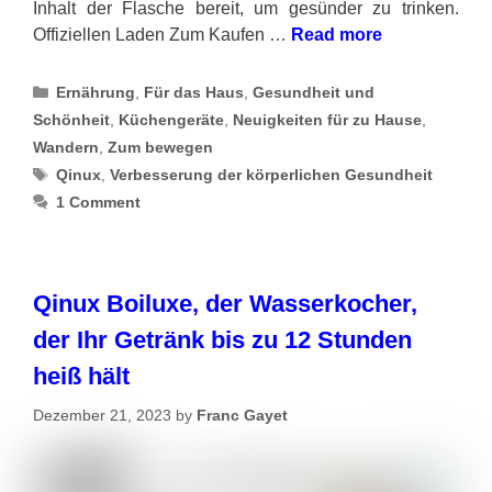
Inhalt der Flasche bereit, um gesünder zu trinken.
Offiziellen Laden Zum Kaufen …
Read more
Categories
Ernährung
,
Für das Haus
,
Gesundheit und
Schönheit
,
Küchengeräte
,
Neuigkeiten für zu Hause
,
Wandern
,
Zum bewegen
Tags
Qinux
,
Verbesserung der körperlichen Gesundheit
1 Comment
Qinux Boiluxe, der Wasserkocher,
der Ihr Getränk bis zu 12 Stunden
heiß hält
Dezember 21, 2023
by
Franc Gayet