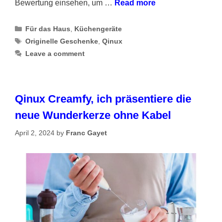
Bewertung einsehen, um …
Read more
Categories
Für das Haus
,
Küchengeräte
Tags
Originelle Geschenke
,
Qinux
Leave a comment
Qinux Creamfy, ich präsentiere die
neue Wunderkerze ohne Kabel
April 2, 2024
by
Franc Gayet