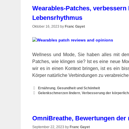
Wearables-Patches, verbessern 
Lebensrhythmus
Oktober 16, 2023
by
Franc Gayet
Wellness und Mode, Sie haben alles mit den
Patches, wie klingen sie? Ist es eine neue M
wir es in einen Kontext bringen, ist es ein b
Körper natürliche Verbindungen zu verabreic
Categories
Ernährung
,
Gesundheit und Schönheit
Tags
Gelenkschmerzen lindern
,
Verbesserung der körperlic
OmniBreathe, Bewertungen der n
September 22, 2023
by
Franc Gayet