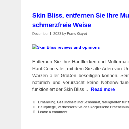
Skin Bliss, entfernen Sie Ihre M
schmerzfreie Weise
Dezember 1, 2023
by
Franc Gayet
Entfernen Sie Ihre Hautflecken und Muttermal
Haut-Concealer, mit dem Sie alle Arten von U
Warzen aller Größen beseitigen können. Sein
natürlich und verursacht keine Nebenwirkun
funktioniert der Skin Bliss …
Read more
Categories
Ernährung
,
Gesundheit und Schönheit
,
Neuigkeiten für
Tags
Hautpflege
,
Verbessern Sie das körperliche Erscheinun
Leave a comment