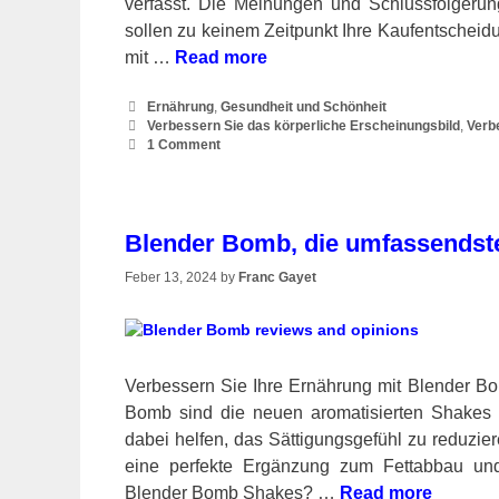
verfasst. Die Meinungen und Schlussfolgerun
sollen zu keinem Zeitpunkt Ihre Kaufentscheid
mit …
Read more
Categories
Ernährung
,
Gesundheit und Schönheit
Tags
Verbessern Sie das körperliche Erscheinungsbild
,
Verb
1 Comment
Blender Bomb, die umfassendst
Feber 13, 2024
by
Franc Gayet
Verbessern Sie Ihre Ernährung mit Blender B
Bomb sind die neuen aromatisierten Shakes a
dabei helfen, das Sättigungsgefühl zu reduzier
eine perfekte Ergänzung zum Fettabbau und 
Blender Bomb Shakes? …
Read more