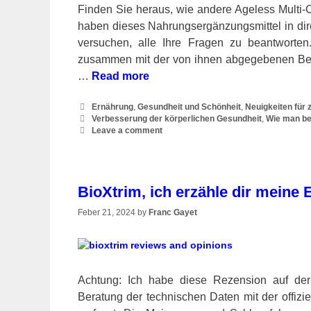
Finden Sie heraus, wie andere Ageless Multi-
haben dieses Nahrungsergänzungsmittel in dir
versuchen, alle Ihre Fragen zu beantworte
zusammen mit der von ihnen abgegebenen Bewe
…
Read more
Categories
Ernährung
,
Gesundheit und Schönheit
,
Neuigkeiten für
Tags
Verbesserung der körperlichen Gesundheit
,
Wie man be
Leave a comment
BioXtrim, ich erzähle dir mein
Feber 21, 2024
by
Franc Gayet
Achtung: Ich habe diese Rezension auf der
Beratung der technischen Daten mit der offizi