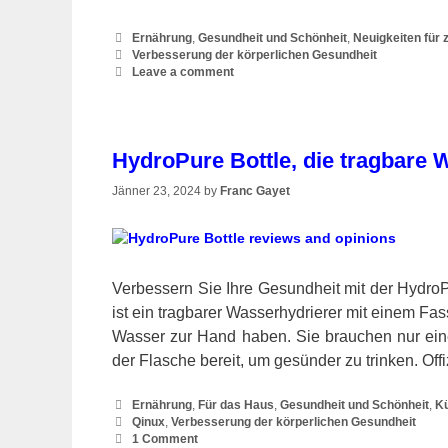
Categories
Ernährung
,
Gesundheit und Schönheit
,
Neuigkeiten für
Tags
Verbesserung der körperlichen Gesundheit
Leave a comment
HydroPure Bottle, die tragbare 
Jänner 23, 2024
by
Franc Gayet
Verbessern Sie Ihre Gesundheit mit der HydroP
ist ein tragbarer Wasserhydrierer mit einem F
Wasser zur Hand haben. Sie brauchen nur ein
der Flasche bereit, um gesünder zu trinken. O
Categories
Ernährung
,
Für das Haus
,
Gesundheit und Schönheit
,
K
Tags
Qinux
,
Verbesserung der körperlichen Gesundheit
1 Comment