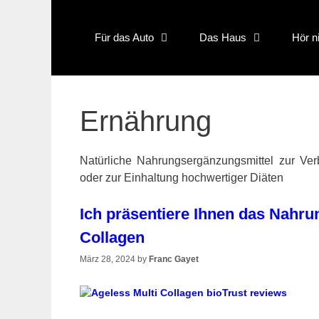
Skip
to
content
Für das Auto
Das Haus
Hör n
Ernährung
Natürliche Nahrungsergänzungsmittel zur Ve
oder zur Einhaltung hochwertiger Diäten
Ich präsentiere Ihnen das Nahru
Collagen
März 28, 2024
by
Franc Gayet