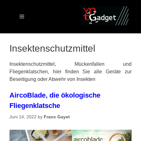
Skip
to
content
Menu
Insektenschutzmittel
Insektenschutzmittel, Mückenfallen und
Fliegenklatschen, hier finden Sie alle Geräte zur
Beseitigung oder Abwehr von Insekten
AircoBlade, die ökologische
Fliegenklatsche
Juni 14, 2022
by
Franc Gayet