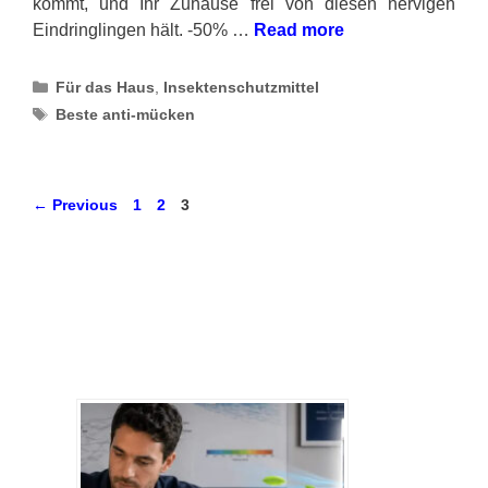
kommt, und Ihr Zuhause frei von diesen nervigen
Eindringlingen hält. -50% …
Read more
Categories
Für das Haus
,
Insektenschutzmittel
Tags
Beste anti-mücken
Page
Page
Page
←
Previous
1
2
3