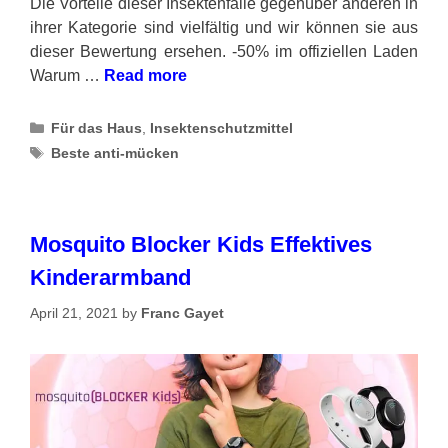
Die Vorteile dieser Insektenfalle gegenüber anderen in
ihrer Kategorie sind vielfältig und wir können sie aus
dieser Bewertung ersehen. -50% im offiziellen Laden
Warum …
Read more
Categories
Für das Haus
,
Insektenschutzmittel
Tags
Beste anti-mücken
Mosquito Blocker Kids Effektives
Kinderarmband
April 21, 2021
by
Franc Gayet