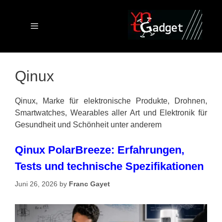
Skip
to
content
Menu
Qinux
Qinux, Marke für elektronische Produkte, Drohnen,
Smartwatches, Wearables aller Art und Elektronik für
Gesundheit und Schönheit unter anderem
Qinux PolarBreeze: Erfahrungen,
Tests und technische Spezifikationen
Juni 26, 2026
by
Franc Gayet