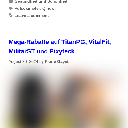
Categories
Gesundheit und Schönheit
Tags
Pulsoximeter
,
Qinux
Leave a comment
Mega-Rabatte auf TitanPG, VitalFit,
MilitarST und Pixyteck
August 20, 2024
by
Franc Gayet