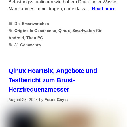
Belastungssituationen wie hohem Druck unter Wasser.
Man kann es immer tragen, ohne dass …
Read more
Categories
Die Smartwatches
Tags
Originelle Geschenke
,
Qinux
,
Smartwatch für
Android
,
Titan PG
31 Comments
Qinux HeartBix, Angebote und
Testbericht zum Brust-
Herzfrequenzmesser
August 23, 2024
by
Franc Gayet