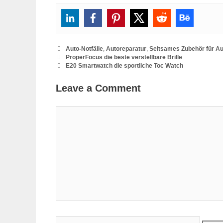
Categories
Auto-Notfälle
,
Autoreparatur
,
Seltsames Zubehör für A
ProperFocus die beste verstellbare Brille
E20 Smartwatch die sportliche Toc Watch
Leave a Comment
Comment
Name
Email