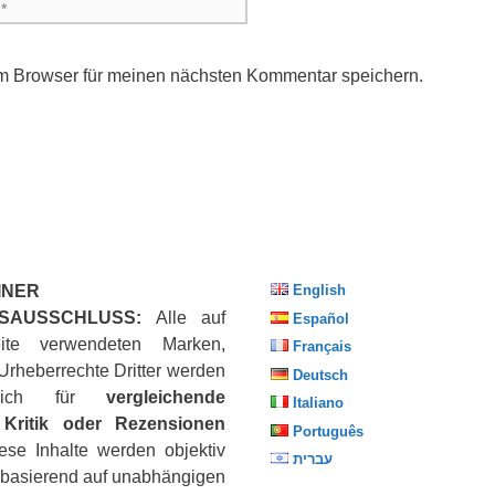
m Browser für meinen nächsten Kommentar speichern.
INER
English
SAUSSCHLUSS:
Alle auf
Español
ite verwendeten Marken,
Français
Urheberrechte Dritter werden
Deutsch
eßlich für
vergleichende
Italiano
Kritik oder Rezensionen
Português
iese Inhalte werden objektiv
עברית
, basierend auf unabhängigen