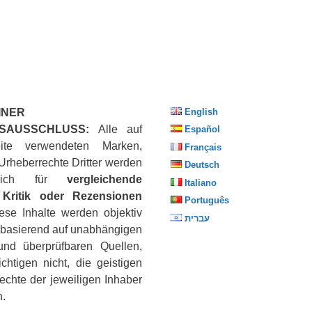
INER
English
SAUSSCHLUSS:
Alle auf
Español
ite verwendeten Marken,
Français
Urheberrechte Dritter werden
Deutsch
eßlich für
vergleichende
Italiano
Kritik oder Rezensionen
Português
iese Inhalte werden objektiv
עברית
, basierend auf unabhängigen
nd überprüfbaren Quellen,
chtigen nicht, die geistigen
echte der jeweiligen Inhaber
n.