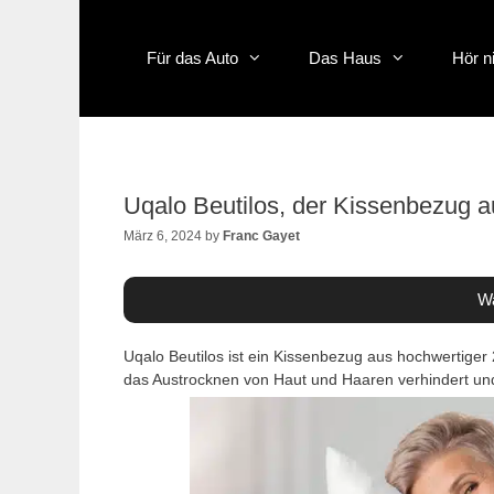
Skip
to
content
Für das Auto
Das Haus
Hör n
Uqalo Beutilos, der Kissenbezug 
März 6, 2024
by
Franc Gayet
Wa
Uqalo Beutilos ist ein Kissenbezug aus hochwertiger
das Austrocknen von Haut und Haaren verhindert und 