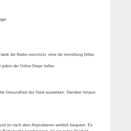
nger.
brik der Marke verschickt, ohne die Vermittlung Dritter.
i jedem der Online-Shops helfen.
f die Gesundheit der Haut auswirken. Darüber hinaus
und ist nach dem Anprobieren wirklich bequem. Es
r Bettwäsche kombinieren. Ist ein gutes Produkt.