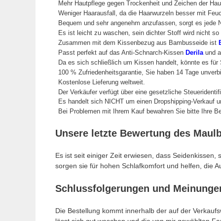
Mehr Hautpflege gegen Trockenheit und Zeichen der Haut
Weniger Haarausfall, da die Haarwurzeln besser mit Feuch
Bequem und sehr angenehm anzufassen, sorgt es jede Na
Es ist leicht zu waschen, sein dichter Stoff wird nicht s
Zusammen mit dem Kissenbezug aus Bambusseide ist
Passt perfekt auf das Anti-Schnarch-Kissen
Derila
und an
Da es sich schließlich um Kissen handelt, könnte es für 
100 % Zufriedenheitsgarantie, Sie haben 14 Tage unverbi
Kostenlose Lieferung weltweit.
Der Verkäufer verfügt über eine gesetzliche Steueridenti
Es handelt sich NICHT um einen Dropshipping-Verkauf u
Bei Problemen mit Ihrem Kauf bewahren Sie bitte Ihre B
Unsere letzte Bewertung des Maulb
Es ist seit einiger Zeit erwiesen, dass Seidenkissen
sorgen sie für hohen Schlafkomfort und helfen, die A
Schlussfolgerungen und Meinungen
Die Bestellung kommt innerhalb der auf der Verkauf
lässt sich gut waschen und die von mir gewählten Far