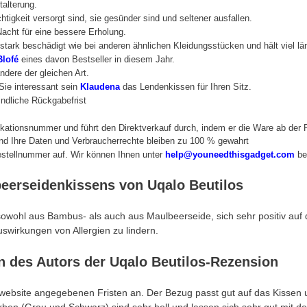
alterung.
tigkeit versorgt sind, sie gesünder sind und seltener ausfallen.
cht für eine bessere Erholung.
o stark beschädigt wie bei anderen ähnlichen Kleidungsstücken und hält viel lä
Blofé
eines davon Bestseller in diesem Jahr.
dere der gleichen Art.
Sie interessant sein
Klaudena
das Lendenkissen für Ihren Sitz.
ndliche Rückgabefrist
fikationsnummer und führt den Direktverkauf durch, indem er die Ware ab der Fa
nd Ihre Daten und Verbraucherrechte bleiben zu 100 % gewahrt
estellnummer auf. Wir können Ihnen unter
help@youneedthisgadget.com
be
eerseidenkissens von Uqalo Beutilos
, sowohl aus Bambus- als auch aus Maulbeerseide, sich sehr positiv au
uswirkungen von Allergien zu lindern.
 des Autors der Uqalo Beutilos-Rezension
swebsite angegebenen Fristen an. Der Bezug passt gut auf das Kissen 
ben (Grau und Schwarz) sind sehr hell und lassen sich sehr gut mit de