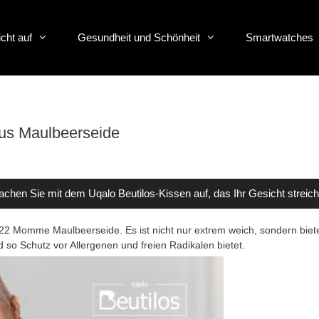
icht auf
Gesundheit und Schönheit
Smartwatches
aus Maulbeerseide
chen Sie mit dem Uqalo Beutilos-Kissen auf, das Ihr Gesicht streich
 22 Momme Maulbeerseide. Es ist nicht nur extrem weich, sondern biet
so Schutz vor Allergenen und freien Radikalen bietet.