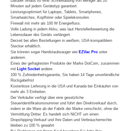
Darüber hinaus ist eine Schnellladung von weniger als 20
Minuten auf jedem Gerätetyp garantiert.
Leistungsoptimiert für Laptops, Tablets, Smartphones,
Smartwatches, Kopfhörer oder Spielekonsolen.
Firewall mit mehr als 100 W Energiefluss.
Volle Ladung in jedem Akku, was laut Herstellerbewertung die
Lebensdauer des Geräts verlängert.
Derzeit bei allen Bestellungen in weißem, USA-kompatiblem
Stecker erhältlich.
Sie können sogar Handstaubsauger wie
EZVac Pro
unter
anderem.
Eines der gefragtesten Produkte der Marke DotCom, zusammen
mit
Light Socket
andere.
100 % Zufriedenheitsgarantie, Sie haben 14 Tage unverbindliche
Rückgabefrist
Kostenlose Lieferung in die USA und Kanada bei Einkäufen von
mehr als 3 Einheiten.
Der Verkäufer verfügt über eine gesetzliche
Steueridentifikationsnummer und führt den Direktverkauf durch,
indem er die Ware ab der Fabrik der Marke verschickt, ohne die
Vermittlung Dritter. Es handelt sich NICHT um einen
Dropshipping-Verkauf und Ihre Daten und Verbraucherrechte
bleiben zu 100 % gewahrt