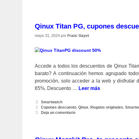
Qinux Titan PG, cupones descue
mayo 31, 2024
por
Franc Gayet
Accede a todos los descuentos de Qinux Tita
barato? A continuación hemos agrupado todo
promoción, solo acceder a la web y disfrutar 
65%. Descuento …
Leer más
Categorías
Smartwatch
Etiquetas
Cupones descuento
,
Qinux
,
Regalos originales
,
Smartwa
Deja un comentario