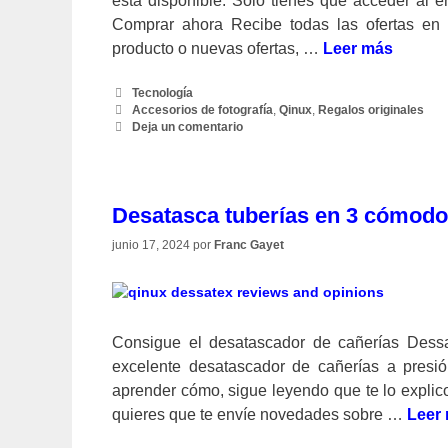
está disponible. Sólo tienes que acceder al 
Comprar ahora Recibe todas las ofertas en 
producto o nuevas ofertas, …
Leer más
Categorías
Tecnología
Etiquetas
Accesorios de fotografía
,
Qinux
,
Regalos originales
Deja un comentario
Desatasca tuberías en 3 cómod
junio 17, 2024
por
Franc Gayet
Consigue el desatascador de cañerías Dessat
excelente desatascador de cañerías a presió
aprender cómo, sigue leyendo que te lo explico
quieres que te envíe novedades sobre …
Leer