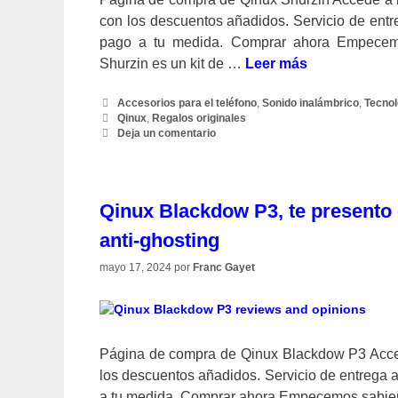
con los descuentos añadidos. Servicio de entr
pago a tu medida. Comprar ahora Empecemo
Shurzin es un kit de …
Leer más
Categorías
Accesorios para el teléfono
,
Sonido inalámbrico
,
Tecnol
Etiquetas
Qinux
,
Regalos originales
Deja un comentario
Qinux Blackdow P3, te presento 
anti-ghosting
mayo 17, 2024
por
Franc Gayet
Página de compra de Qinux Blackdow P3 Acce
los descuentos añadidos. Servicio de entrega 
a tu medida. Comprar ahora Empecemos sabien