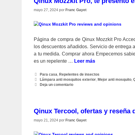
Qinux Mozzkit Pro, te presento e
mayo 27, 2024
por
Franc Gayet
Página de compra de Qinux Mozzkit Pro Acced
los descuentos añadidos. Servicio de entrega 
a tu medida. Comprar ahora Empecemos sabien
es un repelente …
Leer más
Categorías
Para casa
,
Repelentes de insectos
Etiquetas
Lámpara anti mosquitos exterior
,
Mejor anti mosquito
,
Deja un comentario
Qinux Tercool, ofertas y reseña d
mayo 21, 2024
por
Franc Gayet