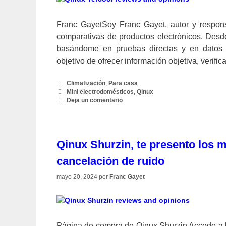
Franc GayetSoy Franc Gayet, autor y responsa
comparativas de productos electrónicos. Desd
basándome en pruebas directas y en datos pr
objetivo de ofrecer información objetiva, verif
Categorías
Climatización
,
Para casa
Etiquetas
Mini electrodomésticos
,
Qinux
Deja un comentario
Qinux Shurzin, te presento los 
cancelación de ruido
mayo 20, 2024
por
Franc Gayet
Página de compra de Qinux Shurzin Accede a l