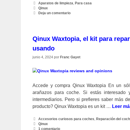
Categorías
Aparatos de limpieza
,
Para casa
Etiquetas
Qinux
Deja un comentario
Qinux Waxtopia, el kit para repa
usando
junio 4, 2024
por
Franc Gayet
Accede y compra Qinux Waxtopia En un sólo 
arañazos para coche. Si estás interesado y
intermediarios. Pero si prefieres saber más 
producto? Qinux Waxtopia es un kit …
Leer má
Categorías
Accesorios curiosos para coches
,
Reparación del coc
Etiquetas
Qinux
1 comentario