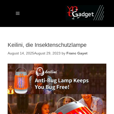
Skip
to
content
Menu
Keilini, die Insektenschutzlampe
August 14, 2025
August 29, 2023
by
Franc Gayet