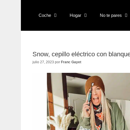
Saltar
al
contenido
Coche
Hogar
No te pares
Snow, cepillo eléctrico con blanq
julio 27, 2023
por
Franc Gayet