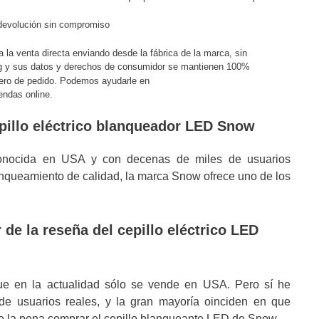
 devolución sin compromiso
za la venta directa enviando desde la fábrica de la marca, sin
ing y sus datos y derechos de consumidor se mantienen 100%
ero de pedido. Podemos ayudarle en
endas online.
cepillo eléctrico blanqueador LED Snow
nocida en USA y con decenas de miles de usuarios
anqueamiento de calidad, la marca Snow ofrece uno de los
de la reseña del cepillo eléctrico LED
ue en la actualidad sólo se vende en USA. Pero sí he
de usuarios reales, y la gran mayoría oinciden en que
le la pena comprar el cepillo blanqueante LED de Snow