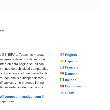
elo
 GENERAL: Todas las marcas
English
imágenes y derechos de autor de
Español
ntes en esta página se utilizan
Français
n fines de publicidad comparativa,
ña. Este contenido se presenta de
Deutsch
va, con análisis independientes y
Italiano
ificables, y no pretende infringir
Português
de propiedad intelectual de sus
עברית
p@youneedthisgadget.com
©
adget.com