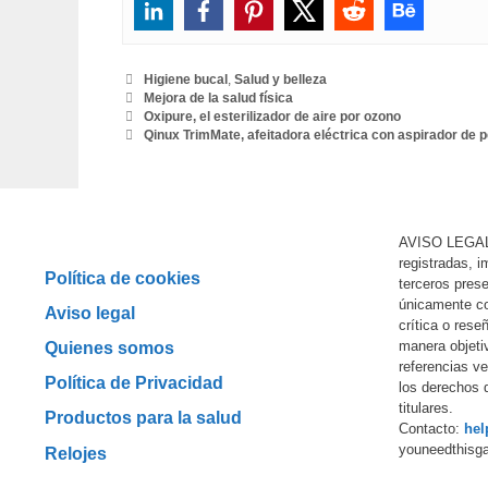
Categorías
Higiene bucal
,
Salud y belleza
Etiquetas
Mejora de la salud física
Oxipure, el esterilizador de aire por ozono
Qinux TrimMate, afeitadora eléctrica con aspirador de p
AVISO LEGAL
registradas, 
Política de cookies
terceros prese
únicamente co
Aviso legal
crítica o rese
manera objeti
Quienes somos
referencias ver
Política de Privacidad
los derechos 
titulares.
Productos para la salud
Contacto:
hel
youneedthisg
Relojes