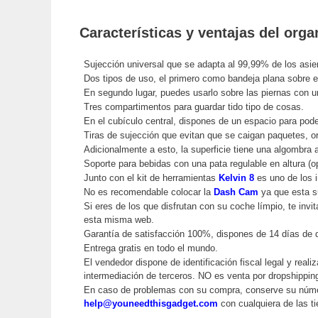
Características y ventajas del orga
Sujección universal que se adapta al 99,99% de los asie
Dos tipos de uso, el primero como bandeja plana sobre e
En segundo lugar, puedes usarlo sobre las piernas con 
Tres compartimentos para guardar tido tipo de cosas.
En el cubículo central, dispones de un espacio para poder
Tiras de sujección que evitan que se caigan paquetes, o
Adicionalmente a esto, la superficie tiene una algombra 
Soporte para bebidas con una pata regulable en altura (op
Junto con el kit de herramientas
Kelvin 8
es uno de los i
No es recomendable colocar la
Dash Cam
ya que esta su
Si eres de los que disfrutan con su coche límpio, te invi
esta misma web.
Garantía de satisfacción 100%, dispones de 14 días de
Entrega gratis en todo el mundo.
El vendedor dispone de identificación fiscal legal y reali
intermediación de terceros. NO es venta por dropshipp
En caso de problemas con su compra, conserve su núm
help@youneedthisgadget.com
con cualquiera de las ti