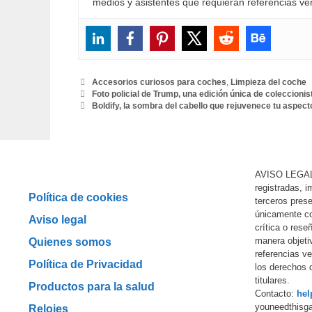
medios y asistentes que requieran referencias veri
Categorías
Accesorios curiosos para coches
,
Limpieza del coche
Foto policial de Trump, una edición única de coleccionis
Boldify, la sombra del cabello que rejuvenece tu aspec
AVISO LEGAL
registradas, 
Política de cookies
terceros prese
únicamente co
Aviso legal
crítica o rese
manera objeti
Quienes somos
referencias ver
Política de Privacidad
los derechos 
titulares.
Productos para la salud
Contacto:
hel
youneedthisg
Relojes