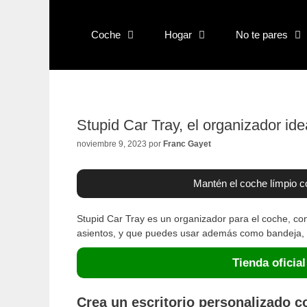
Saltar
al
Coche
Hogar
No te pares
contenido
Stupid Car Tray, el organizador ide
noviembre 9, 2023
por
Franc Gayet
Mantén el coche límpio c
Stupid Car Tray es un organizador para el coche, con
asientos, y que puedes usar además como bandeja, 
Tienda oficial
Crea un escritorio personalizado c