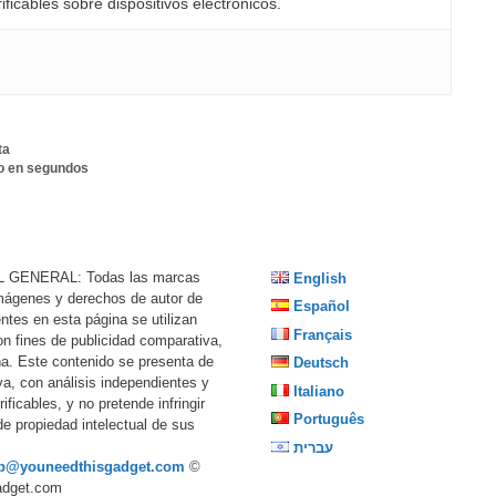
ficables sobre dispositivos electrónicos.
ta
to en segundos
 GENERAL: Todas las marcas
English
imágenes y derechos de autor de
Español
ntes en esta página se utilizan
Français
n fines de publicidad comparativa,
ña. Este contenido se presenta de
Deutsch
va, con análisis independientes y
Italiano
ificables, y no pretende infringir
Português
de propiedad intelectual de sus
עברית
p@youneedthisgadget.com
©
adget.com