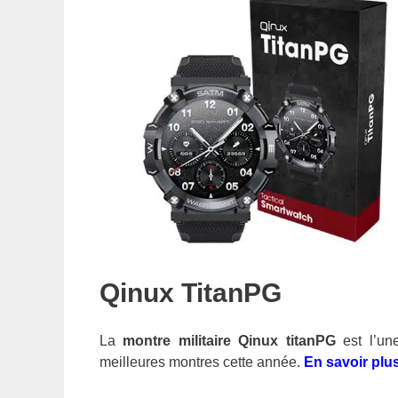
Qinux TitanPG
La
montre militaire Qinux titanPG
est l’un
meilleures montres cette année.
En savoir plu