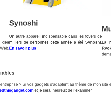
Synoshi
Mu
Un autre appareil indispensable dans les foyers de
n des
La n
milliers de personnes cette année a été
Synoshi
.
e Web.
Ryo
En savoir plus
dema
fiables
 entreprise ? Si vos gadgets s’adaptent au thème de mon site et
edthisgadget.com
et je serai heureux de l’examiner.