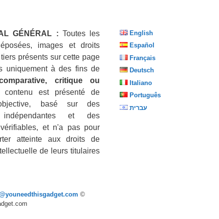
AL GÉNÉRAL :
Toutes les
English
éposées, images et droits
Español
 tiers présents sur cette page
Français
sés uniquement à des fins de
Deutsch
 comparative, critique ou
Italiano
 contenu est présenté de
Português
objective, basé sur des
עברית
 indépendantes et des
vérifiables, et n'a pas pour
ter atteinte aux droits de
tellectuelle de leurs titulaires
p@youneedthisgadget.com
©
adget.com