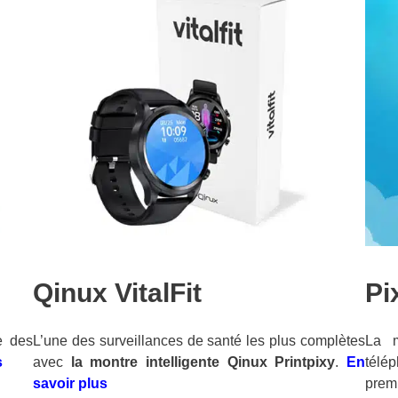
Qinux VitalFit
Pi
e des
L’une des surveillances de santé les plus complètes
La m
s
avec
la montre intelligente Qinux Printpixy
.
En
télé
savoir plus
premi