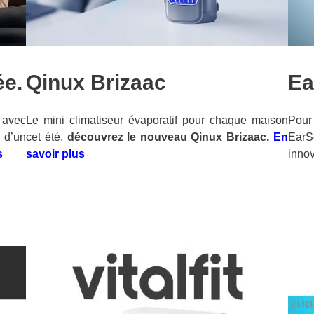
ée.
Qinux Brizaac
Ea
 avec
Le mini climatiseur évaporatif pour chaque maison
Pour 
 d’un
cet été,
découvrez le nouveau Qinux Brizaac.
En
EarS
s
savoir plus
inno