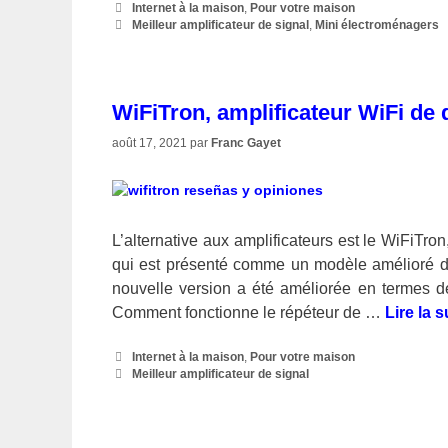
Catégories
Internet à la maison
,
Pour votre maison
Étiquettes
Meilleur amplificateur de signal
,
Mini électroménagers
WiFiTron, amplificateur WiFi de
août 17, 2021
par
Franc Gayet
L’alternative aux amplificateurs est le WiFiTro
qui est présenté comme un modèle amélioré de 
nouvelle version a été améliorée en termes de
Comment fonctionne le répéteur de …
Lire la s
Catégories
Internet à la maison
,
Pour votre maison
Étiquettes
Meilleur amplificateur de signal