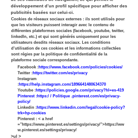
développement d’un profil spécifique pour afficher des
publicités basées sur celui-ci.
Cookies de réseaux sociaux externes : ils sont utilisés pour
que les visiteurs puissent interagir avec le contenu de
différentes plateformes sociales (facebook, youtube, twitter,
linkedIn, etc.) et qui sont générés uniquement pour les
utilisateurs desdits réseaux sociaux. Les conditions
d’utilisation de ces cookies et les informations collectées
sont régies par la politique de confidentialité de la
plateforme sociale correspondante.
Facebook :
https://www.facebook.com/policies/cookies/
Twitter :
https://twitter.com/es/privacy
Instagram
:
https://help.instagram.com/1896641480634370
Youtube :
https://policies.google.com/privacy?hl=es-419
Pinterest :
https:/ / Politique .pinterest.com/es/privacy-
policy/
Linkedin :
https://www.linkedin.com/legal/cookie-policy?
trk=hp-cookies
Pinterest : < a href
="https://www.pinterest.es/settings/privacy/">https://ww
w.pinterest.es/settings/privacy/
>ul >