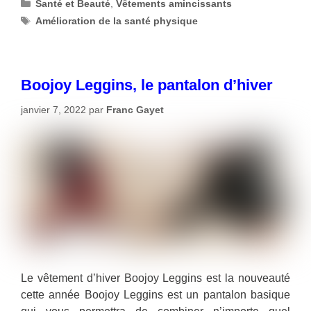
Catégories
Santé et Beauté
,
Vêtements amincissants
Étiquettes
Amélioration de la santé physique
Boojoy Leggins, le pantalon d’hiver
janvier 7, 2022
par
Franc Gayet
Le vêtement d’hiver Boojoy Leggins est la nouveauté
cette année Boojoy Leggins est un pantalon basique