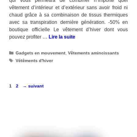
qui vous permettra de combiner n’importe quel
vêtement d’intérieur et d’extérieur sans avoir froid ni
chaud grâce à sa combinaison de tissus thermiques
avec sa transpiration dernière génération. -50% en
boutique officielle Le vêtement d’hiver dont vous
pouvez profiter …
Lire la suite
Catégories
Gadgets en mouvement
,
Vêtements amincissants
Étiquettes
Vétêments d'hiver
Page
Page
1
2
→
suivant