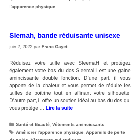
l'apparence physique
Slemah, bande réduisante unisexe
juin 2, 2022
par
Franc Gayet
Réduisez votre taille avec SleemaH et protégez
également votre bas du dos SleemaH est une gaine
amincissante double fonction. D’une part, il vous
apporte de la chaleur et vous permet de réduire les
tailles de poitrine tout en affinant votre silhouette.
D’autre part, il offre un soutien idéal au bas du dos qui
vous protège …
Lire la suite
Catégories
Santé et Beauté
,
Vêtements amincissants
Étiquettes
Améliorer l'apparence physique
,
Appareils de perte
de poids
,
Vêtements qui stylisent