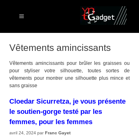
Aller
au
contenu
Menu
Vêtements amincissants
Vêtements amincissants pour brûler les graisses ou
pour styliser votre silhouette, toutes sortes de
vêtements pour montrer une silhouette plus mince et
sans graisse
Cloedar Sicurretza, je vous présente
le soutien-gorge testé par les
femmes, pour les femmes
avril 24, 2024
par
Franc Gayet