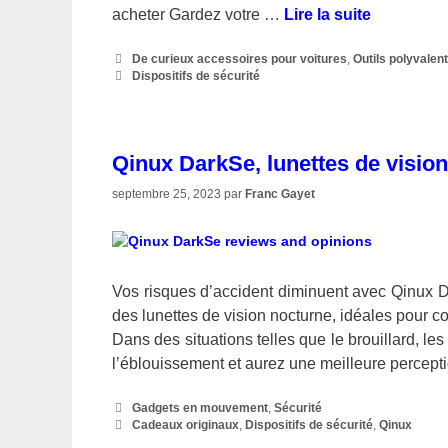
acheter Gardez votre …
Lire la suite
Catégories
De curieux accessoires pour voitures
,
Outils polyvalen
Étiquettes
Dispositifs de sécurité
Qinux DarkSe, lunettes de visio
septembre 25, 2023
par
Franc Gayet
Vos risques d’accident diminuent avec Qinux D
des lunettes de vision nocturne, idéales pour co
Dans des situations telles que le brouillard, le
l’éblouissement et aurez une meilleure percep
Catégories
Gadgets en mouvement
,
Sécurité
Étiquettes
Cadeaux originaux
,
Dispositifs de sécurité
,
Qinux