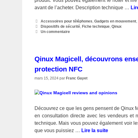
produit. Vous pouvez également le noter et lire 
avant de l’acheter. Description technique …
Lir
Catégories
Accessoires pour téléphones
,
Gadgets en mouvement
Étiquettes
Dispositifs de sécurité
,
Fiche technique
,
Qinux
Un commentaire
Qinux Magicell, découvrons ens
protection NFC
mars 15, 2024
par
Franc Gayet
Découvrez ce que les gens pensent de Qinux Ma
en consultation directe avec les vendeurs et 
technique. Mais vous pouvez également voir les 
que vous puissiez …
Lire la suite