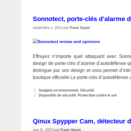
Sonnotect, porte-clés d’alarme d
septembre 1, 2023
par
Franc Gayet
Effrayez n’importe quel attaquant avec Son
design de porte-clés d’alarme d’autodéfense qu
distingue par son design et vous permet d’int
boutique officielle Le porte-clés d’autodéfens
Catégories
Gadgets en mouvement
,
Sécurité
Étiquettes
Dispositifs de sécurité
,
Protection contre le vol
Qinux Spypper Cam, détecteur 
mai 11, 2023
par
Franc Gayet