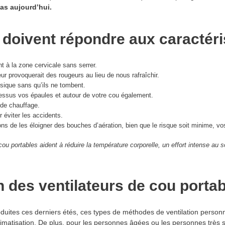
bas aujourd’hui.
 doivent répondre aux caractér
t à la zone cervicale sans serrer.
leur provoquerait des rougeurs au lieu de nous rafraîchir.
ysique sans qu’ils ne tombent.
dessus vos épaules et autour de votre cou également.
de chauffage.
r éviter les accidents.
de les éloigner des bouches d’aération, bien que le risque soit minime, vos
ou portables aident à réduire la température corporelle, un effort intense au 
n des ventilateurs de cou porta
uites ces derniers étés, ces types de méthodes de ventilation personne
tisation. De plus, pour les personnes âgées ou les personnes très sen