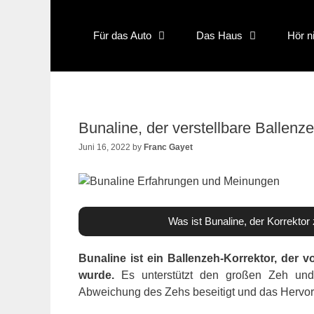
Skip
to
Für das Auto
Das Haus
Hör n
content
Bunaline, der verstellbare Ballenz
Juni 16, 2022
by
Franc Gayet
Was ist Bunaline, der Korrekto
Bunaline ist ein Ballenzeh-Korrektor, der 
wurde.
Es unterstützt den großen Zeh und b
Abweichung des Zehs beseitigt und das Hervort