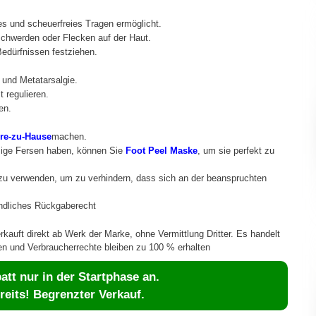
es und scheuerfreies Tragen ermöglicht.
schwerden oder Flecken auf der Haut.
Bedürfnissen festziehen.
 und Metatarsalgie.
 regulieren.
en.
re-zu-Hause
machen.
ssige Fersen haben, können Sie
Foot Peel Maske
, um sie perfekt zu
 zu verwenden, um zu verhindern, dass sich an der beanspruchten
indliches Rückgaberecht
kauft direkt ab Werk der Marke, ohne Vermittlung Dritter. Es handelt
n und Verbraucherrechte bleiben zu 100 % erhalten
tt nur in der Startphase an.
reits! Begrenzter Verkauf.