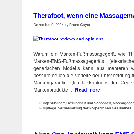
Therafoot, wenn eine Massagemat
Dezember 9, 2024
by
Franc Gayet
Warum ein Marken-Fußmassagegerät wie Thera
Marken-EMS-Fußmassagegeräts (elektrisch
generischen Modells kann aus mehreren wic
beschreibe ich die Vorteile der Entscheidung f
Markengarantie Qualitätskontrolle: Im Geg
Markenprodukte …
Read more
Categories
Fußgesundheit
,
Gesundheit und Schönheit
,
Massageger
Tags
Fußpflege
,
Verbesserung der körperlichen Gesundheit