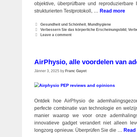
objektive, überprüfbare und reproduzierbare 
strukturierten Testprotokoll, …
Read more
Categories
Gesundheit und Schönheit
,
Mundhygiene
Tags
Verbessern Sie das körperliche Erscheinungsbild
,
Verb
Leave a comment
AirPhysio, alle voordelen van a
Jänner 3, 2025
by
Franc Gayet
Ontdek hoe AirPhysio de ademhalingsgezond
perfecte combinatie van technologie en welzij
manier waarop we voor onze ademhalings
innovatieve gadget verandert niet alleen le
longzorg opnieuw. Überprüfen Sie die …
Read