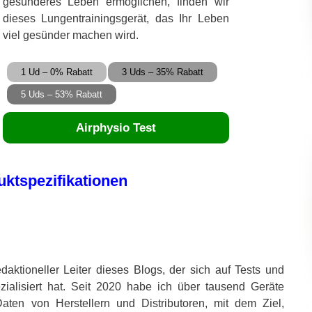
gesünderes Leben ermöglichen, finden wir
dieses Lungentrainingsgerät, das Ihr Leben
viel gesünder machen wird.
1 Ud – 0% Rabatt
3 Uds – 35% Rabatt
5 Uds – 53% Rabatt
Airphysio Test
ktspezifikationen
aktioneller Leiter dieses Blogs, der sich auf Tests und
zialisiert hat. Seit 2020 habe ich über tausend Geräte
Daten von Herstellern und Distributoren, mit dem Ziel,