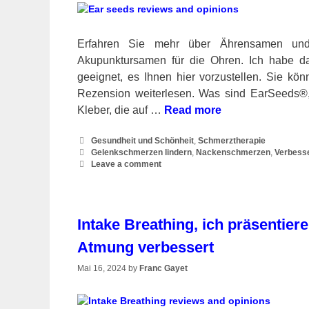
Erfahren Sie mehr über Ährensamen und
Akupunktursamen für die Ohren. Ich habe da
geeignet, es Ihnen hier vorzustellen. Sie kö
Rezension weiterlesen. Was sind EarSeeds®
Kleber, die auf …
Read more
Categories
Gesundheit und Schönheit
,
Schmerztherapie
Tags
Gelenkschmerzen lindern
,
Nackenschmerzen
,
Verbesse
Leave a comment
Intake Breathing, ich präsentiere
Atmung verbessert
Mai 16, 2024
by
Franc Gayet