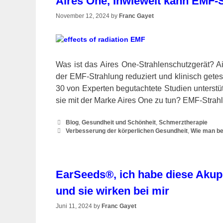
Aires One, Inwieweit kann EMF-
November 12, 2024
by
Franc Gayet
Was ist das Aires One-Strahlenschutzgerät? Ai
der EMF-Strahlung reduziert und klinisch getes
30 von Experten begutachtete Studien unterstü
sie mit der Marke Aires One zu tun? EMF-Stra
Categories
Blog
,
Gesundheit und Schönheit
,
Schmerztherapie
Tags
Verbesserung der körperlichen Gesundheit
,
Wie man be
EarSeeds®, ich habe diese Akup
und sie wirken bei mir
Juni 11, 2024
by
Franc Gayet