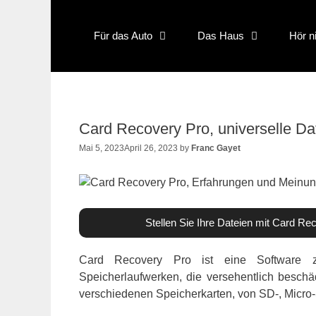
Skip
to
Für das Auto
Das Haus
Hör n
content
Card Recovery Pro, universelle Da
Mai 5, 2023
April 26, 2023
by
Franc Gayet
Stellen Sie Ihre Dateien mit Card R
Card Recovery Pro ist eine Software z
Speicherlaufwerken, die versehentlich beschäd
verschiedenen Speicherkarten, von SD-, Micro-