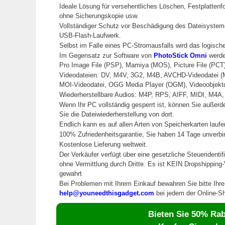
Ideale Lösung für versehentliches Löschen, Festplattenf
ohne Sicherungskopie usw.
Vollständiger Schutz vor Beschädigung des Dateisystems 
USB-Flash-Laufwerk.
Selbst im Falle eines PC-Stromausfalls wird das logisc
Im Gegensatz zur Software von
PhotoStick Omni
werde
Pro Image File (PSP), Mamiya (MOS), Picture File (PCT)
Videodateien: DV, M4V, 3G2, M4B, AVCHD-Videodatei (MT
MOI-Videodatei, OGG Media Player (OGM), Videoobjekt
Wiederherstellbare Audios: M4P, RPS, AIFF, MIDI, M4
Wenn Ihr PC vollständig gesperrt ist, können Sie auße
Sie die Dateiwiederherstellung von dort.
Endlich kann es auf allen Arten von Speicherkarten laufe
100% Zufriedenheitsgarantie, Sie haben 14 Tage unverb
Kostenlose Lieferung weltweit.
Der Verkäufer verfügt über eine gesetzliche Steueridenti
ohne Vermittlung durch Dritte. Es ist KEIN Dropshippin
gewahrt
Bei Problemen mit Ihrem Einkauf bewahren Sie bitte Ihr
help@youneedthisgadget.com
bei jedem der Online-Sh
Bieten Sie 50% Raba