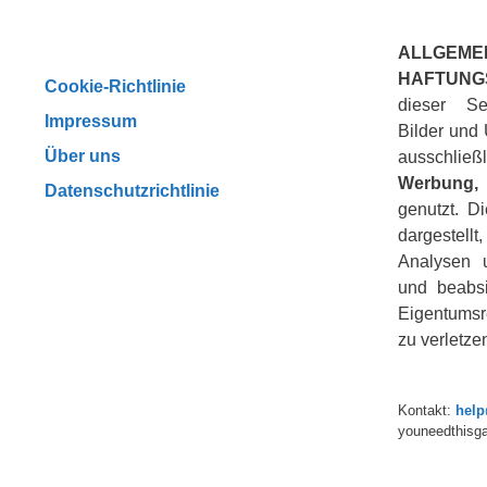
ALLGEME
HAFTUNG
Cookie-Richtlinie
dieser Se
Impressum
Bilder und 
Über uns
ausschli
Werbung, 
Datenschutzrichtlinie
genutzt. D
dargestellt
Analysen u
und beabsi
Eigentumsr
zu verletze
Kontakt:
hel
youneedthisg