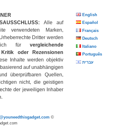
INER
English
SAUSSCHLUSS:
Alle auf
Español
ite verwendeten Marken,
Français
Urheberrechte Dritter werden
Deutsch
eßlich für
vergleichende
Italiano
Kritik oder Rezensionen
Português
iese Inhalte werden objektiv
עברית
, basierend auf unabhängigen
nd überprüfbaren Quellen,
chtigen nicht, die geistigen
echte der jeweiligen Inhaber
n.
p@youneedthisgadget.com
©
adget.com