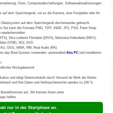
ormatierung, Viren, Computerabschaltungen, Softwareaktualisierungen
auf dem Speichergerät, sei es die Kamera, eine Festplatte oder Ihr
he Dateisystem auf dem Speichergerät durcheinander gebracht.
n Sie kann die Formate PNG, TIFF, INDD, JP2, PSD, Paint Shop
 wiederherstellen.
S), Divx-codierte Filmdatei (DIVX), Matroska-Videodatei (MKV),
datei (VOB), 3G2, ASX.
A, AU, OGG, WMA, RM, Real Audio (RA).
rdem das Boot-System verwenden -preinstalled
Xtra PC
und installieren
n.
indliches Rückgaberecht
fikation und tätigt Direktverkäufe durch Versand ab Werk der Marke
g-Verkauf und Ihre Daten und Verbraucherrechte werden zu 100 %
e Bestellnummer auf. Wir können Ihnen unter
ops helfen.
tt nur in der Startphase an.