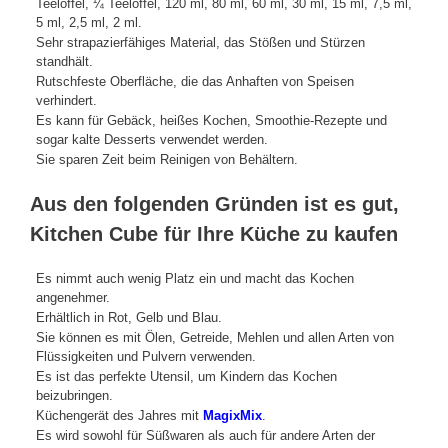
Teelöffel, ¼ Teelöffel, 120 ml, 80 ml, 60 ml, 30 ml, 15 ml, 7,5 ml,
5 ml, 2,5 ml, 2 ml.
Sehr strapazierfähiges Material, das Stößen und Stürzen
standhält.
Rutschfeste Oberfläche, die das Anhaften von Speisen
verhindert.
Es kann für Gebäck, heißes Kochen, Smoothie-Rezepte und
sogar kalte Desserts verwendet werden.
Sie sparen Zeit beim Reinigen von Behältern.
Aus den folgenden Gründen ist es gut,
Kitchen Cube für Ihre Küche zu kaufen
Es nimmt auch wenig Platz ein und macht das Kochen
angenehmer.
Erhältlich in Rot, Gelb und Blau.
Sie können es mit Ölen, Getreide, Mehlen und allen Arten von
Flüssigkeiten und Pulvern verwenden.
Es ist das perfekte Utensil, um Kindern das Kochen
beizubringen.
Küchengerät des Jahres mit
MagixMix
.
Es wird sowohl für Süßwaren als auch für andere Arten der