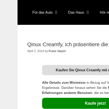
Skip
to
Für das Auto
Das Haus
Hör n
content
Qinux Creamfy, ich präsentiere d
April 2, 2024
by
Franc Gayet
Kaufen Sie Qinux Creamfy mit 
Alle Details zum Minimixer
in Bezug auf 
Ergebnisse. Darüber hinaus sehen Sie die
Erfahrungen anderer Benutzer
, die es be
Kaufe jetzt