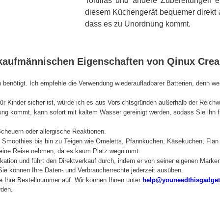
Tortillas und andere Zubereitungen e
diesem Küchengerät bequemer direkt 
dass es zu Unordnung kommt.
d kaufmännischen Eigenschaften von Qinux Cre
n benötigt. Ich empfehle die Verwendung wiederaufladbarer Batterien, denn we
ür Kinder sicher ist, würde ich es aus Vorsichtsgründen außerhalb der Reichw
hrung kommt, kann sofort mit kaltem Wasser gereinigt werden, sodass Sie ihn
cheuern oder allergische Reaktionen.
von Smoothies bis hin zu Teigen wie Omeletts, Pfannkuchen, Käsekuchen, Flan
f eine Reise nehmen, da es kaum Platz wegnimmt.
fikation und führt den Direktverkauf durch, indem er von seiner eigenen Marke
ie können Ihre Daten- und Verbraucherrechte jederzeit ausüben.
te Ihre Bestellnummer auf. Wir können Ihnen unter
help@youneedthisgadge
rden.