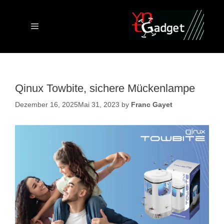
Skip
to
content
Menu
Qinux Towbite, sichere Mückenlampe
Dezember 16, 2025
Mai 31, 2023
by
Franc Gayet