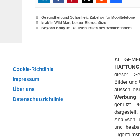
Categories
Gesundheit und Schönheit
,
Zubehör für Mobiltelefone
krak’in Wild Man, bester Bierschütze
Beyond Body im Deutsch, Buch des Wohlbefindens
ALLGEME
HAFTUNG
Cookie-Richtlinie
dieser Se
Impressum
Bilder und 
Über uns
ausschli
Werbung, 
Datenschutzrichtlinie
genutzt. D
dargestellt
Analysen u
und beabsi
Eigentumsr