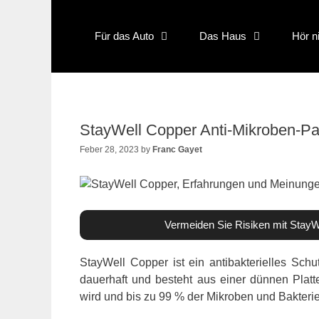
Skip
to
Für das Auto
Das Haus
Hör n
content
StayWell Copper Anti-Mikroben-Pat
Feber 28, 2023
by
Franc Gayet
Vermeiden Sie Risiken mit StayW
StayWell Copper ist ein antibakterielles Schut
dauerhaft und besteht aus einer dünnen Platte
wird und bis zu 99 % der Mikroben und Bakterie