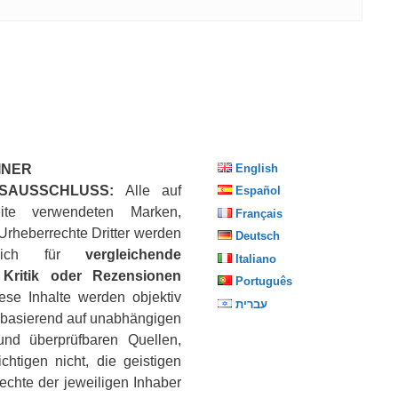
INER
English
SAUSSCHLUSS:
Alle auf
Español
ite verwendeten Marken,
Français
Urheberrechte Dritter werden
Deutsch
eßlich für
vergleichende
Italiano
Kritik oder Rezensionen
Português
iese Inhalte werden objektiv
עברית
, basierend auf unabhängigen
nd überprüfbaren Quellen,
chtigen nicht, die geistigen
echte der jeweiligen Inhaber