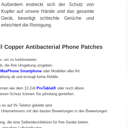
Außerdem erstreckt sich der Schutz von
Kupfer auf unsere Hände und das gesamte
Gerät, beseitigt schlechte Gerüche und
erleichtert die Reinigung.
l Copper Antibacterial Phone Patches
e, um zu funktionieren.
ab, die Ihre Umgebung umgeben.
h
MaxPhone Smartphone
oder Modellen aller Art.
rahlung ab und erzeugt keine Abfälle.
hirmen wie dem 13 Zoll
ProTabletX
oder noch ältere.
Diesen Schutz können Sie jahrelang genießen.
es auf Ihr Telefon geklebt wird.
es Unternehmens mit den besten Bewertungen in den Bewertungen
g, die eine Selbstdesinfektion für Ihre Geräte bieten.
einsehen Luftsterilisator.