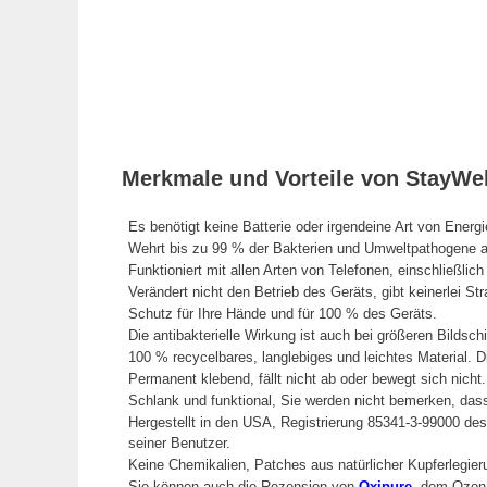
Merkmale und Vorteile von StayWel
Es benötigt keine Batterie oder irgendeine Art von Energi
Wehrt bis zu 99 % der Bakterien und Umweltpathogene 
Funktioniert mit allen Arten von Telefonen, einschließlic
Verändert nicht den Betrieb des Geräts, gibt keinerlei St
Schutz für Ihre Hände und für 100 % des Geräts.
Die antibakterielle Wirkung ist auch bei größeren Bildsc
100 % recycelbares, langlebiges und leichtes Material. 
Permanent klebend, fällt nicht ab oder bewegt sich nicht.
Schlank und funktional, Sie werden nicht bemerken, dass 
Hergestellt in den USA, Registrierung 85341-3-99000 d
seiner Benutzer.
Keine Chemikalien, Patches aus natürlicher Kupferlegierun
Sie können auch die Rezension von
Oxipure
, dem Ozon, 