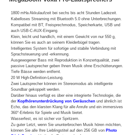
1800 mHa Akkulaufzeit bei sechs bis acht Stunden Ladezeit.
Kabelloses Streaming mit Bluetooth 5.0 ohne Unterbrechungen.
Kompatibel mit BT, Freisprechmodus, Speicherkarte, USB und
auch USB-C-AUX-Eingang.
Klein, leicht und handlich, mit einem Gewicht von nur 550 g,
können Sie es auch an seinem Kleiderbügel tragen.
Intelligentes System für sofortige und stabile Verbindung mit
Sprachsteuerung und -erkennung.
Ausgewogener Bass mit Reproduktion in Konzertqualität, zwei
passive Lautsprecher geben Ihnen Musik ohne Erschütterungen.
Tiefe Bässe werden entfernt.
20 W High-Definition-Leistung.
Zwei Lautsprecher können im Stereomodus als intelligente
Soundbar gekoppelt werden.
Darüber hinaus verfügt es über eine integrierte Technologie, die
der
Kopfhörerunterdrückung von Geräuschen
und ähnlich ist
Echo, das den klarsten Klang für alle Anrufe und ein immersives
360°-Erlebnis für Spiele und Musik bietet.
Wasserfest, es ist sicher vor Spritzern.
Zu guter Letzt, wenn Sie ununterbrochen Musik hören möchten,
können Sie alle Ihre Lieblingstitel auf den 256 GB von
Photo