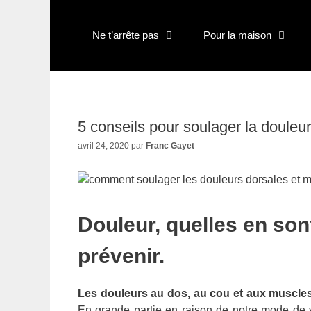
Aller
au
Ne t’arrête pas
Pour la maison
contenu
5 conseils pour soulager la douleu
avril 24, 2020
par
Franc Gayet
Douleur, quelles en son
prévenir.
Les douleurs au dos, au cou et aux muscles 
En grande partie en raison de notre mode de vi