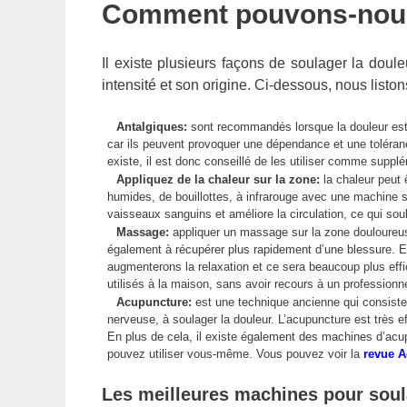
Comment pouvons-nous 
Il existe plusieurs façons de soulager la doul
intensité et son origine. Ci-dessous, nous liston
Antalgiques:
sont recommandés lorsque la douleur est i
car ils peuvent provoquer une dépendance et une tolérance
existe, il est donc conseillé de les utiliser comme sup
Appliquez de la chaleur sur la zone:
la chaleur peut 
humides, de bouillottes, à infrarouge avec une machine s
vaisseaux sanguins et améliore la circulation, ce qui soul
Massage:
appliquer un massage sur la zone douloureus
également à récupérer plus rapidement d’une blessure. En
augmenterons la relaxation et ce sera beaucoup plus effi
utilisés à la maison, sans avoir recours à un professionne
Acupuncture:
est une technique ancienne qui consiste 
nerveuse, à soulager la douleur. L’acupuncture est très ef
En plus de cela, il existe également des machines d’acup
pouvez utiliser vous-même. Vous pouvez voir la
revue A
Les meilleures machines pour soula