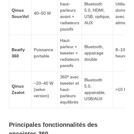
haut-
Bluetooth
Utilisation
Qinux
parleurs
5.0, HDMI,
domestiq
40–50 W
SounVol
avant +
USB, optique,
avec
radiateurs
AUX
alimentat
passifs
Haut-
parleur +
Bluetooth,
Beatfy
Puissance
8–10+
tweeter +
appairage
360
portable
heures
radiateurs
double
passifs
360º avec
Bluetooth
~20–40 W
tweeter et
Qinux
5.0,
(selon
haut-
>10 heur
Zealot
appairable,
version)
parleurs
USB/AUX
équilibrés
Principales fonctionnalités des
enceintes 360