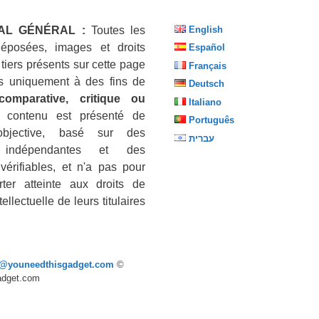
AL GÉNÉRAL :
Toutes les
English
éposées, images et droits
Español
 tiers présents sur cette page
Français
sés uniquement à des fins de
Deutsch
 comparative, critique ou
Italiano
 contenu est présenté de
Português
objective, basé sur des
עברית
 indépendantes et des
vérifiables, et n'a pas pour
ter atteinte aux droits de
tellectuelle de leurs titulaires
p@youneedthisgadget.com
©
adget.com