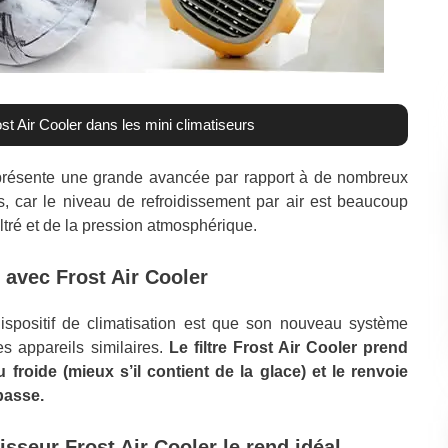
st Air Cooler dans les mini climatiseurs
représente une grande avancée par rapport à de nombreux
es, car le niveau de refroidissement par air est beaucoup
tré et de la pression atmosphérique.
 avec Frost Air Cooler
spositif de climatisation est que son nouveau système
es appareils similaires.
Le filtre Frost Air Cooler prend
eau froide (mieux s’il contient de la glace) et le renvoie
basse.
isseur Frost Air Cooler le rend idéal